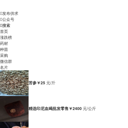
发布供求
公众号
搜索
首页
涨跌榜
药材
种苗
采购
微信群
名片
苦参
￥25
元/斤
精选印尼血竭批发零售
￥2400
元/公斤