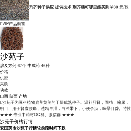
荆芥种子供应 提供技术 荆芥穗籽哪里能买到
￥30
元/株
VIP产品橱窗
沙苑子
涉及方剂
67个
中成药
46种
价格
供应
采购
功效
山西
陕西
产地
沙苑子为豆科植物扁茎黄芪的干燥成熟种子。温补肝肾，固精，缩尿，
明目。用于肾虚腰痛，遗精早泄，白浊带下，小便余沥，眩晕目昏。
特性
★★★ 专业中药材QQ群、微信群 ★★★
沙苑子价格行情
安国药市沙苑子行情较前段时间下跌