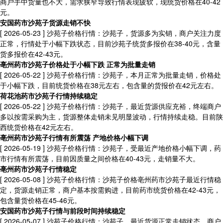
商户手中货量也不大，需求狭窄导致行情表现疲软，现统货价格在40-42
元。
安国药市沙苑子货源走销不快
[ 2026-05-23 ]
沙苑子价格行情：沙苑子，货源多为实销，商户关注力度
正常，行情处于小幅下跌状态，目前沙苑子统货多报价在38-40元，含量
货多报价在42-43元。
亳州药市沙苑子价格处于小幅下跌 正常为批量走销
[ 2026-05-22 ]
沙苑子价格行情：沙苑子，本月正常为批量走销，价格处
于小幅下跌，目前统货价格在38元左右，包含量的货报价在42元左右。
荷花池药市沙苑子行情持续稳定
[ 2026-05-22 ]
沙苑子价格行情：沙苑子，最近货源供应充裕，终端商户
多以按需采购为主，货源整体走销未见明显波动，行情持续走稳。目前陕
西统货价格在42元左右。
亳州药市沙苑子行情有所震荡 产地价格小幅下调
[ 2026-05-19 ]
沙苑子价格行情：沙苑子，受最近产地价格小幅下调，药
市行情有所震荡，目前因质量之间价格在40-43元，走销量不大。
亳州药市沙苑子行情稳定
[ 2026-05-08 ]
沙苑子价格行情：沙苑子价格亳州药市沙苑子最近行情稳
定，货源走销正常，商户基本按需购进，目前药市统货价格在42-43元，
包含量货价格在45-46元。
安国药市沙苑子行情与前段时间持续稳定
[ 2026-05-07 ]
沙苑子价格行情：沙苑子，最近货源正常走销状态，商户