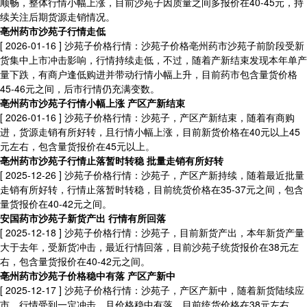
顺畅，整体行情小幅上涨，目前沙苑子因质量之间多报价在40-45元，持
续关注后期货源走销情况。
亳州药市沙苑子行情走低
[ 2026-01-16 ]
沙苑子价格行情：沙苑子价格亳州药市沙苑子前阶段受新
货集中上市冲击影响，行情持续走低，不过，随着产新结束发现本年单产
量下跌，有商户逢低购进并带动行情小幅上升，目前药市包含量货价格
45-46元之间，后市行情仍充满变数。
亳州药市沙苑子行情小幅上涨 产区产新结束
[ 2026-01-16 ]
沙苑子价格行情：沙苑子，产区产新结束，随着有商购
进，货源走销有所好转，且行情小幅上涨，目前新货价格在40元以上45
元左右，包含量货报价在45元以上。
亳州药市沙苑子行情止落暂时转稳 批量走销有所好转
[ 2025-12-26 ]
沙苑子价格行情：沙苑子，产区产新持续，随着最近批量
走销有所好转，行情止落暂时转稳，目前统货价格在35-37元之间，包含
量货报价在40-42元之间。
安国药市沙苑子新货产出 行情有所回落
[ 2025-12-18 ]
沙苑子价格行情：沙苑子，目前新货产出，本年新货产量
大于去年，受新货冲击，最近行情回落，目前沙苑子统货报价在38元左
右，包含量货报价在40-42元之间。
亳州药市沙苑子价格稳中有落 产区产新中
[ 2025-12-17 ]
沙苑子价格行情：沙苑子，产区产新中，随着新货陆续应
市，行情受到一定冲击，且价格稳中有落，目前统货价格在38元左右，