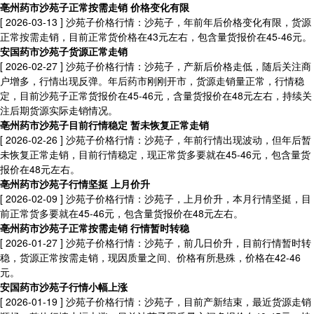
亳州药市沙苑子正常按需走销 价格变化有限
[ 2026-03-13 ]
沙苑子价格行情：沙苑子，年前年后价格变化有限，货源
正常按需走销，目前正常货价格在43元左右，包含量货报价在45-46元。
安国药市沙苑子货源正常走销
[ 2026-02-27 ]
沙苑子价格行情：沙苑子，产新后价格走低，随后关注商
户增多，行情出现反弹。年后药市刚刚开市，货源走销量正常，行情稳
定，目前沙苑子正常货报价在45-46元，含量货报价在48元左右，持续关
注后期货源实际走销情况。
亳州药市沙苑子目前行情稳定 暂未恢复正常走销
[ 2026-02-26 ]
沙苑子价格行情：沙苑子，年前行情出现波动，但年后暂
未恢复正常走销，目前行情稳定，现正常货多要就在45-46元，包含量货
报价在48元左右。
亳州药市沙苑子行情坚挺 上月价升
[ 2026-02-09 ]
沙苑子价格行情：沙苑子，上月价升，本月行情坚挺，目
前正常货多要就在45-46元，包含量货报价在48元左右。
亳州药市沙苑子正常按需走销 行情暂时转稳
[ 2026-01-27 ]
沙苑子价格行情：沙苑子，前几日价升，目前行情暂时转
稳，货源正常按需走销，现因质量之间、价格有所悬殊，价格在42-46
元。
安国药市沙苑子行情小幅上涨
[ 2026-01-19 ]
沙苑子价格行情：沙苑子，目前产新结束，最近货源走销