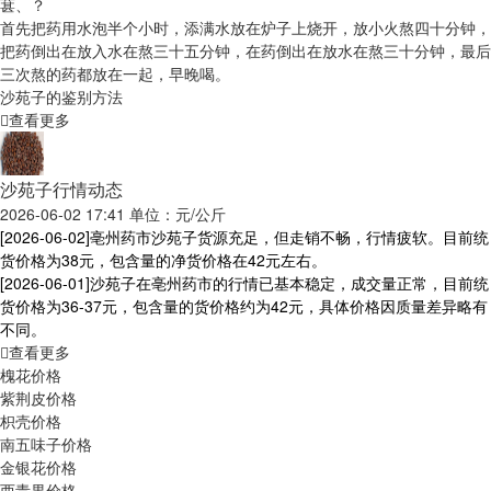
葚、？
首先把药用水泡半个小时，添满水放在炉子上烧开，放小火熬四十分钟，
把药倒出在放入水在熬三十五分钟，在药倒出在放水在熬三十分钟，最后
三次熬的药都放在一起，早晚喝。
沙苑子的鉴别方法
查看更多
沙苑子行情动态
2026-06-02 17:41 单位：元/公斤
[2026-06-02]
亳州药市沙苑子货源充足，但走销不畅，行情疲软。目前统
货价格为38元，包含量的净货价格在42元左右。
[2026-06-01]
沙苑子在亳州药市的行情已基本稳定，成交量正常，目前统
货价格为36-37元，包含量的货价格约为42元，具体价格因质量差异略有
不同。
查看更多
槐花价格
紫荆皮价格
枳壳价格
南五味子价格
金银花价格
西青果价格