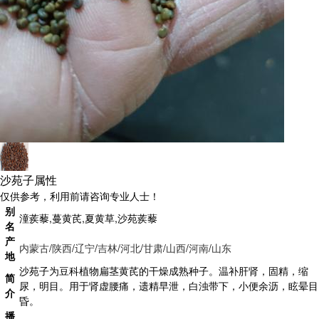
沙苑子属性
仅供参考，利用前请咨询专业人士！
别
潼蒺藜,蔓黄芪,夏黄草,沙苑蒺藜
名
产
内蒙古
/
陕西
/
辽宁
/
吉林
/
河北
/
甘肃
/
山西
/
河南
/
山东
地
沙苑子为豆科植物扁茎黄芪的干燥成熟种子。温补肝肾，固精，缩
简
尿，明目。用于肾虚腰痛，遗精早泄，白浊带下，小便余沥，眩晕目
介
昏。
播