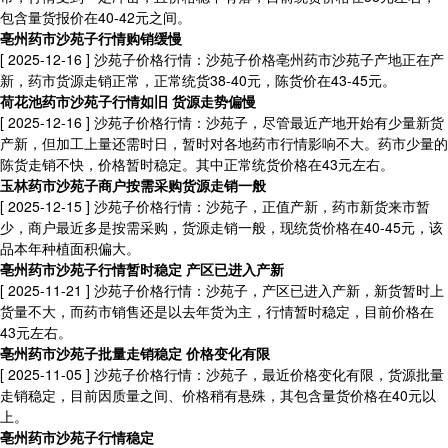
包含量货报价在40-42元之间。
亳州药市沙苑子行情购销缓慢
[ 2025-12-16 ]
沙苑子价格行情：沙苑子价格亳州药市沙苑子产地正在产
新，药市货源走销正常，正常统货38-40元，陈货价在43-45元。
荷花池药市沙苑子行情如旧 货源走势偏慢
[ 2025-12-16 ]
沙苑子价格行情：沙苑子，尽管最近产地开始有少量新货
产新，但加工上量还需时日，暂时对各地药市行情影响不大。药市少量的
陈货走销不快，价格暂时稳定。其中正常统货价格在43元左右。
玉林药市沙苑子商户按需采购货源走销一般
[ 2025-12-15 ]
沙苑子价格行情：沙苑子，正值产新，药市新货来市暂
少，商户最近多是按需采购，货源走销一般，现统货价格在40-45元，该
品本年种植面积偏大。
亳州药市沙苑子行情暂时稳定 产区已进入产新
[ 2025-11-21 ]
沙苑子价格行情：沙苑子，产区已进入产新，新货暂时上
货量不大，而药市销售还是以去年货为主，行情暂时稳定，目前价格在
43元左右。
亳州药市沙苑子批量走销稳定 价格变化有限
[ 2025-11-05 ]
沙苑子价格行情：沙苑子，最近价格变化有限，货源批量
走销稳定，目前因质量之间、价格稍有悬殊，其包含量货价格在40元以
上。
亳州药市沙苑子行情稳定