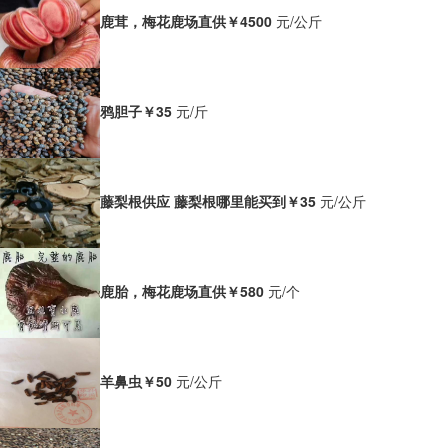
鹿茸，梅花鹿场直供
￥4500
元/公斤
鸦胆子
￥35
元/斤
藤梨根供应 藤梨根哪里能买到
￥35
元/公斤
鹿胎，梅花鹿场直供
￥580
元/个
羊鼻虫
￥50
元/公斤