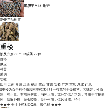
鸦胆子
￥35
元/斤
VIP产品橱窗
重楼
涉及方剂
86个
中成药
72种
价格
供应
种苗
采购
功效
四川
云南
贵州
江西
福建
陕西
甘肃
安徽
广东
重庆
湖北
产地
重楼为百合科植物云南重楼或七叶一枝花的干燥根茎。其味苦，性微
寒；有小毒。有清热解毒，消肿止痛，凉肝定惊之功效，常用于疔疮痈
肿，咽喉肿痛，蛇虫咬伤，跌扑伤痛，惊风抽搐。
特性
★★★ 专业中药材QQ群、微信群 ★★★