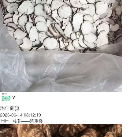
V
瑶佳商贸
2026-06-14 08:12:19
七叶一枝花——滇重楼