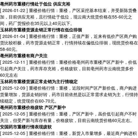
亳州药市重楼行情处于低位 供应充裕
[ 2026-01-22 ]
重楼价格行情：重楼，产区采挖基本结束，并受新陈货叠
加，目前供应充裕，且行情处于低位，现云南大统货价格在55-60元之
间，药厂货报价在35元以上40元以下。
玉林药市重楼货源走销正常行情在低位徘徊
[ 2026-01-04 ]
重楼价格行情：重楼，正值产新，近来有低价产区商户购
货比较积极，药市货源走销正常，行情持续在偏低位徘徊，现统货价格在
58-60元。
亳州药市重楼有商户关注
[ 2025-12-11 ]
重楼价格行情：重楼价格亳州药市重楼产区产新中，价低
引起商户关注，药市库存充裕，价格疲软，目前亳州药市云南统货多价
60元左右
玉林药市重楼货源正常走销为主行情稳定
[ 2025-12-09 ]
重楼价格行情：重楼，近段时间产区产新价低，商户购进
货量增加，货源走销好转，药市目前依然是以正常需求走销为主，行情持
续稳定，统货现价在60-70元。
亳州药市重楼价格疲软 产区产新中
[ 2025-12-05 ]
重楼价格行情：重楼，产区产新中，虽价低引起商户不时
关注，但受产新与库存有量，价格疲软，目前云南统货价格60元左右。
安国药市重楼行情表现疲软
[ 2025-12-05 ]
重楼价格行情：重楼，新货入市量增多，最近商户购进积