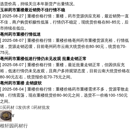
选货价高，持续关注本年新货产出量情况。
玉林药市重楼最近销势不佳行情不稳
[ 2025-08-27 ]
重楼价格行情：重楼，药市货源供应充裕，最近销势一直
不佳，商户购货积极性低落，行情仍不稳定，现统货价格在80-85元，后
市持续在低位。
亳州药市重楼行情低迷
[ 2025-08-07 ]
重楼价格行情：重楼价格亳州药市重楼货源充裕，行情低
迷，货源走销迟缓，目前亳州药市云南大统货价在80-90元，统货在70-
75元。
亳州药市重楼低迷行情仍未见改观 批量走销正常
[ 2025-08-07 ]
重楼价格行情：重楼，最近批量走销正常，但因供应充
裕，低迷行情仍未见改观，且商户多持观望态度，目前云南大统货价格在
80-90元左右，统货报价在70-75元之间。
亳州药市重楼 走销疲软
[ 2025-08-04 ]
重楼价格行情：重楼价格药市重楼需求不多，货源零散走
销，行情震荡，现在重楼统货价80-90元之间，选货不一价格100-150元
之间。
买药材
发供求
药材批发
V
根轩园药材行