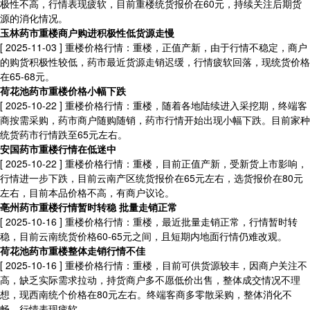
极性不高，行情表现疲软，目前重楼统货报价在60元，持续关注后期货
源的消化情况。
玉林药市重楼商户购进积极性低货源走慢
[ 2025-11-03 ]
重楼价格行情：重楼，正值产新，由于行情不稳定，商户
的购货积极性较低，药市最近货源走销迟缓，行情疲软回落，现统货价格
在65-68元。
荷花池药市重楼价格小幅下跌
[ 2025-10-22 ]
重楼价格行情：重楼，随着各地陆续进入采挖期，终端客
商按需采购，药市商户随购随销，药市行情开始出现小幅下跌。目前家种
统货药市行情跌至65元左右。
安国药市重楼行情在低迷中
[ 2025-10-22 ]
重楼价格行情：重楼，目前正值产新，受新货上市影响，
行情进一步下跌，目前云南产区统货报价在65元左右，选货报价在80元
左右，目前本品价格不高，有商户议论。
亳州药市重楼行情暂时转稳 批量走销正常
[ 2025-10-16 ]
重楼价格行情：重楼，最近批量走销正常，行情暂时转
稳，目前云南统货价格60-65元之间，且短期内地面行情仍难改观。
荷花池药市重楼整体走销行情不佳​
[ 2025-10-16 ]
重楼价格行情：重楼，目前可供货源较丰，因商户关注不
高，缺乏实际需求拉动，持货商户多不愿低价出售，整体成交情况不理
想，现西南统个价格在80元左右。终端客商多零散采购，整体消化不
畅，行情表现疲软。​