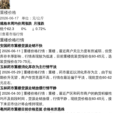
重楼价格
2026-06-17 单位：元/公斤
规格
本周均价
周涨跌
月涨跌
统个
62.3
0%
↓ 0.72%
查看市场行情
重楼价格行情
安国药市重楼货源走销不快
[ 2026-06-11 ]
重楼价格行情：重楼，最近商户关注力度有所减弱，但受
库存丰厚影响，行情表现较为低迷，目前重楼统装货报价在60-65元，选
装货报价在70-75元。
玉林药市重楼消化库存为主行情平淡
[ 2026-05-29 ]
重楼价格行情：重楼，药市最近以消化库存为主，由于短
期价升无望，商户存货意愿不高，行情在最近偏于平淡，现统货在60-62
元左右。
玉林药市重楼货源走销放缓行情平静
[ 2026-04-30 ]
重楼价格行情：重楼，最近产区和药市商户的购货积极性
均不及前段时间，货源走销放缓，行情平静，现统货价格在60-65元，接
下来后市估计将会维持现状。
亳州药市重楼目前价格坚挺 价格有所悬殊