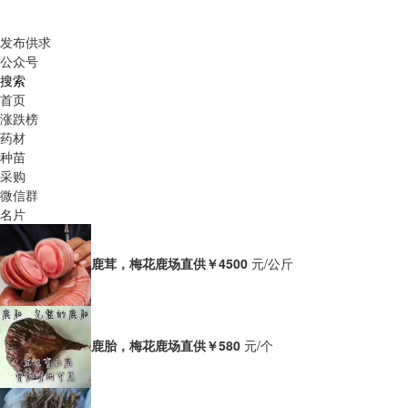
发布供求
公众号
搜索
首页
涨跌榜
药材
种苗
采购
微信群
名片
鹿茸，梅花鹿场直供
￥4500
元/公斤
鹿胎，梅花鹿场直供
￥580
元/个