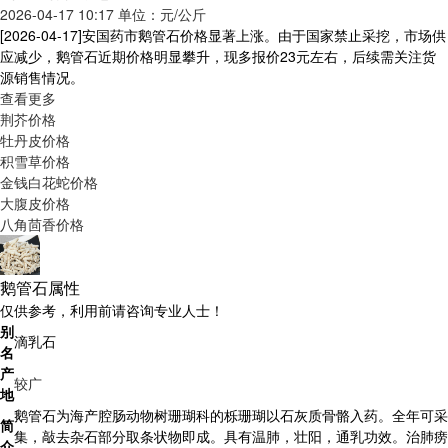
2026-04-17 10:17 单位：元/公斤
[2026-04-17]
安国药市鹅管石价格显著上涨。由于国家禁止采挖，市场供
应减少，鹅管石近期价格明显攀升，现多报价23元左右，后续需关注货
源销售情况。
查看更多
荆芥价格
牡丹皮价格
积雪草价格
金钱白花蛇价格
大腹皮价格
八角茴香价格
鹅管石属性
仅供参考，利用前请咨询专业人士！
别
滴乳石
名
产
较广
地
鹅管石为海产腔肠动物树珊瑚科的栎珊瑚以石灰质骨骼入药。全年可采
简
集，敲去杂石部分取条状物即成。具有温肺，壮阳，通乳功效。治肺痨
介