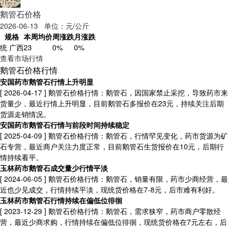
鹅管石价格
2026-06-13 单位：元/公斤
规格
本周均价
周涨跌
月涨跌
统 广西
23
0%
0%
查看市场行情
鹅管石价格行情
安国药市鹅管石行情上升明显
[ 2026-04-17 ]
鹅管石价格行情：鹅管石，因国家禁止采挖，导致药市来
货量少，最近行情上升明显，目前鹅管石多报价在23元，持续关注后期
货源走销情况。
安国药市鹅管石行情与前段时间持续稳定
[ 2025-04-09 ]
鹅管石价格行情：鹅管石，行情罕见变化，药市货源为矿
石专营，最近商户关注力度正常，目前鹅管石生货报价在10元，后期行
情持续看平。
玉林药市鹅管石成交量少行情平淡
[ 2024-06-05 ]
鹅管石价格行情：鹅管石，销量有限，药市少商经营，最
近也少见成交，行情持续平淡，现统货价格在7-8元，后市难有利好。
玉林药市鹅管石行情持续在偏低位徘徊
[ 2023-12-29 ]
鹅管石价格行情：鹅管石，需求狭窄，药市商户零散经
营，最近少商求购，行情持续在偏低位徘徊，现统货价格在7元左右，后