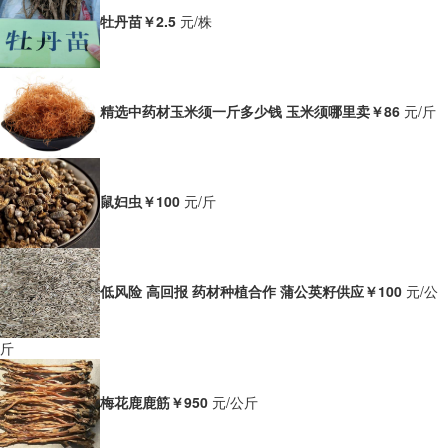
牡丹苗
￥2.5
元/株
精选中药材玉米须一斤多少钱 玉米须哪里卖
￥86
元/斤
鼠妇虫
￥100
元/斤
低风险 高回报 药材种植合作 蒲公英籽供应
￥100
元/公
斤
梅花鹿鹿筋
￥950
元/公斤