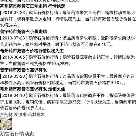
亳州药市鹅管石正常走销 行情稳定
[ 2019-07-28 ]
鹅管石价格行情：最近药市来货量充裕，需求拉动未见明
显转好，偶有零散货源走销，行情以稳为主，当前药市鹅管石统货价格在
10元左右。
普宁药市鹅管石小量走销
[ 2019-07-23 ]
鹅管石价格行情：该品药市需求有限，近阶段需求商以小
量走销为主，价格相对平淡，时下药市鹅管石价格在9-10元。
亳州药市鹅管石价格行情以稳为主
[ 2019-06-05 ]
鹅管石价格行情：鹅管石货源零散走销正常，行情以稳为
主，当前鹅管石统货价格在10元左右。
普宁药市鹅管石需求有限
[ 2019-05-28 ]
鹅管石价格行情：该品药市货源销量不大，最近商户购进
积极性不高，鹅管石价格相对稳定，当前药市鹅管石价格在9-10元。
亳州药市鹅管石需求有限 走销欠佳
[ 2019-04-10 ]
鹅管石价格行情：最近药市购货商户不多，货源受整体需
求用量限制，走销欠佳，偶有零散货源成交，行情以稳为主，当前药市鹅
管石价格统货10元左右。
买药材
发供求
药材批发
鹅管石行情动态