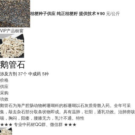
桔梗种子供应 纯正桔梗籽 提供技术
￥90
元/公斤
VIP产品橱窗
鹅管石
涉及方剂
37个
中成药
5种
价格
供应
采购
功效
鹅管石为海产腔肠动物树珊瑚科的栎珊瑚以石灰质骨骼入药。全年可采
集，敲去杂石部分取条状物即成。具有温肺，壮阳，通乳功效。治肺痨咳
喘，胸闷，阳痿，腰膝无力，乳汁不通。
特性
★★★ 专业中药材QQ群、微信群 ★★★