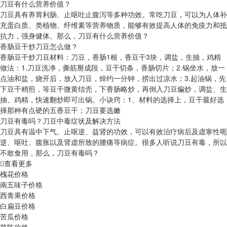
刀豆有什么营养价值？
刀豆具有养胃利肠、止呕吐止腹泻等多种功效。常吃刀豆，可以为人体补
充蛋白质、类植物、纤维素等营养物质，能够有效提高人体的免疫力和抵
抗力，强身健体。那么，刀豆有什么营养价值？
香肠豆干炒刀豆怎么做？
香肠豆干炒刀豆材料：刀豆，香肠1根，香豆干3块，调盐，生抽，鸡精
做法：1.刀豆洗净，撕筋掰成段，豆干切条，香肠切片；2.锅坐水，放一
点油和盐，烧开后，放入刀豆，焯约一分钟，捞出过凉水；3.起油锅，先
下豆干稍煎，等豆干微黄结壳，下香肠略炒，再倒入刀豆煸炒，调盐、生
抽、鸡精，快速翻炒即可出锅。小诀窍：1、材料的选择上，豆干最好选
择那种有点硬的五香豆干；刀豆要选嫩
刀豆有毒吗？刀豆中毒症状及解决方法
刀豆具有温中下气、止呕逆、益肾的功效，可以有效治疗病后及虚寒性呃
逆、呕吐、腹胀以及肾虚所致的腰痛等病症。很多人听说刀豆有毒，所以
不敢食用，那么，刀豆有毒吗？
查看更多
槐花价格
南五味子价格
西青果价格
白扁豆价格
苦瓜价格