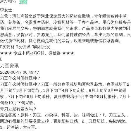
拨打电话
李女士
主营：瑶佳商贸坐落于河北保定最大的药材集散地，常年经营各种中草
药、花草茶、名贵养生药材、冷背药材等一千多个品种。用心为您服务是
我们应尽的义务，您的满意就是我们的追求，产品质量和数量力争做到让
您满意，发货及时，货源充足。我们坚持诚信经营，童叟无欺的原则，只
做优质中药材。良心做药是我们的宗旨，欢迎来电或微信联系咨询。
买药材
发供求
药材批发
★★★ 专业中药材QQ群、微信群 ★★★
刀豆资讯
2026-06-17 00:49:47
刀豆什么时候摘豆种？
刀豆什么时候摘豆种？刀豆一般分春季栽培和夏秋季栽培。春季栽培于2
月下旬至3月下旬育苗，3月下旬至4月下旬定植，6月上旬至8月中旬采
收，7月下旬至8月上旬采种。夏秋季栽培于5月中旬至8月初播种，7月上
旬至10月下旬采收。
青刀豆是转基因吗？
最佳答案：原料：刀豆、小尖椒、料酒、盐、味精做法：1、刀豆去头，
两边有很粗的筋要尽量去掉，否则影响口感。2、刀豆切丝，尖椒切丝。
3、起油锅，大火至...