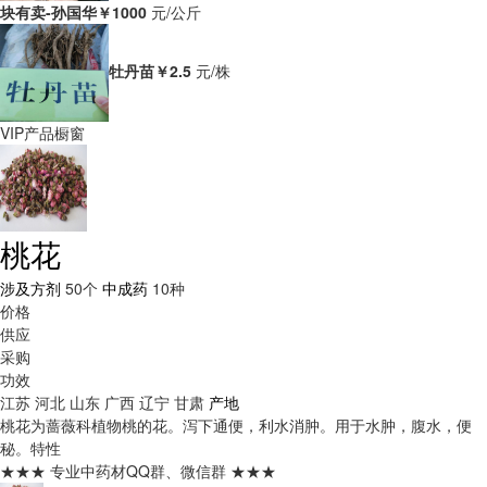
块有卖-孙国华
￥1000
元/公斤
牡丹苗
￥2.5
元/株
VIP产品橱窗
桃花
涉及方剂
50个
中成药
10种
价格
供应
采购
功效
江苏
河北
山东
广西
辽宁
甘肃
产地
桃花为蔷薇科植物桃的花。泻下通便，利水消肿。用于水肿，腹水，便
秘。
特性
★★★ 专业中药材QQ群、微信群 ★★★