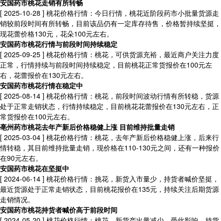
安国药市桃花走销有所转畅
[ 2025-10-28 ]
桃花价格行情：今日行情，桃花近阶段药市小批量货源走
销较前段时间有所转畅，目前该品仍有一定库存待售，价格暂持续坚挺，
现花蕾价格130元，花朵100元左右。
安国药市桃花行情与前段时间持续稳定
[ 2025-09-25 ]
桃花价格行情：桃花，可供货源充裕，最近商户关注力度
正常，行情持续与前段时间持续稳定，目前桃花正常货报价在100元左
右，花蕾报价在130元左右。
安国药市桃花行情在稳定中
[ 2025-08-14 ]
桃花价格行情：桃花，前段时间波动行情有所转稳，货源
处于正常走销状态，行情持续稳定，目前桃花花蕾报价在130元左右，正
常货报价在100元左右。
亳州药市桃花去年产新后价格稳健上涨 目前维持批量走销
[ 2025-03-04 ]
桃花价格行情：桃花，去年产新后价格稳健上涨，后来行
情转稳，其目前维持批量走销，现价格在110-130元之间，还有一种报价
在90元左右。
安国药市桃花在坚挺中
[ 2024-06-14 ]
桃花价格行情：挑花，新货入市量少，持货者喊价坚挺，
最近货源处于正常走销状态，目前桃花报价在135元，持续关注后期货源
走销情况。
安国药市桃花持货者喊价高于前段时间
[ 2024-05-20 ]
桃花价格行情：桃花，新货产出量减少，受此影响，持货