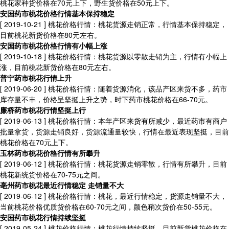
桃花家种货价格在70元上下，野生货价格在50元上下。
安国药市桃花价格行情基本保持稳定
[ 2019-10-21 ]
桃花价格行情：桃花货源走销正常，行情基本保持稳定，
目前桃花新货价格在80元左右。
安国药市桃花价格行情有小幅上涨
[ 2019-10-18 ]
桃花价格行情：桃花货源以零散走销为主，行情有小幅上
涨，目前桃花新货价格在80元左右。
普宁药市桃花行情上升
[ 2019-06-20 ]
桃花价格行情：随着货源消化，该品产区来货不多，药市
库存量不丰，价格呈坚挺上升之势，时下药市桃花价格在66-70元。
廉桥药市桃花行情坚挺上行
[ 2019-06-13 ]
桃花价格行情：本年产区来货有所减少，最近药市有商户
批量拿货，货源走销良好，货源流通量较快，行情在最近表现坚挺，目前
桃花价格在70元上下。
玉林药市桃花价格行情有所攀升
[ 2019-06-12 ]
桃花价格行情：桃花货源走销零散，行情有所攀升，目前
桃花新统货价格在70-75元之间。
亳州药市桃花最近行情稳定 走销量不大
[ 2019-06-12 ]
桃花价格行情：桃花，最近行情稳定，货源走销量不大，
当前桃花价格优质货价格在60-70元之间，颜色稍次货价在50-55元。
安国药市桃花行情持续坚挺
[ 2019-05-24 ]
桃花价格行情：桃花行情持续坚挺，目前新货桃花价格在