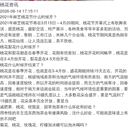
桃花资讯
2026-06-14 17:15:11
2021年林芝桃花节什么时候开？
2021年林芝桃花节将在3月15日～4月20期间。桃花节开幕式上有歌舞表
演，观赏桃花，摄影交流，特产展示，各种美食等等丰富多彩的活动。另
外还有波密，鲁朗，工布江达，米林几个分会场。桃花节期间真是热闹非
凡，桃花仙境，让人流连忘返，美不胜收。
桃花梨花什么时候开？
桃花和梨花都是在春季开花，花期有些差别，桃花开花时间略早，桃花是
在3-4月份开花，梨花是在4-5月份开花。
桃花什么时候开结束了？
桃花是在春季开花，也就是在3-4月份，盛花期能持续15天左右。开花的
时间并不固定，根据地域差异和当地的气候环境有所差别。南方的气温较
高，回春速度较快，所以开花的时间就会提前，而北方的气候寒冷，回春
速度慢，相对于南方来说就会延后。当年的气候环境也是重要的因素，要
是气温能稳定维持在10摄氏度以上，大多数花朵会盛开，要是气温到了
15摄氏度，花朵基本完全开放，要是当
减肥果、桃花、绞股蓝、甜草泡茶有什么坏处和好处？
用奇怪的非主流东西泡茶会有健康风险，没什么好处，可能就是味道上有
所不同吧
菊花、桃花、玫瑰花、柠檬加冰糖可以泡水喝吗？