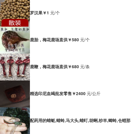
罗汉果
￥1
元/个
鹿胎，梅花鹿场直供
￥580
元/个
鹿鞭，梅花鹿场直供
￥680
元/条
精选印尼血竭批发零售
￥2400
元/公斤
配药用的蜻蜓,蜻蛉,马大头,蜻虰,胡蜊,纱羊,蝍蛉,仓螘那