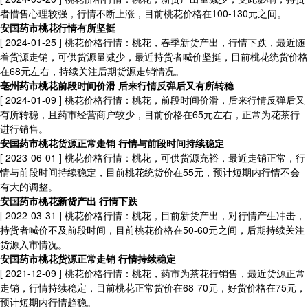
者惜售心理较强，行情不断上涨，目前桃花价格在100-130元之间。
安国药市桃花行情有所坚挺
[ 2024-01-25 ]
桃花价格行情：桃花，春季新货产出，行情下跌，最近随
着货源走销，可供货源量减少，最近持货者喊价坚挺，目前桃花统货价格
在68元左右，持续关注后期货源走销情况。
亳州药市桃花前段时间价滑 后来行情反弹后又有所转稳
[ 2024-01-09 ]
桃花价格行情：桃花，前段时间价滑，后来行情反弹后又
有所转稳，且药市经营商户较少，目前价格在65元左右，正常为花茶行
进行销售。
安国药市桃花货源正常走销 行情与前段时间持续稳定
[ 2023-06-01 ]
桃花价格行情：桃花，可供货源充裕，最近走销正常，行
情与前段时间持续稳定，目前桃花统货价在55元，预计短期内行情不会
有大的调整。
安国药市桃花新货产出 行情下跌
[ 2022-03-31 ]
桃花价格行情：桃花，目前新货产出，对行情产生冲击，
持货者喊价不及前段时间，目前桃花价格在50-60元之间，后期持续关注
货源入市情况。
安国药市桃花货源正常走销 行情持续稳定
[ 2021-12-09 ]
桃花价格行情：桃花，药市为茶花行销售，最近货源正常
走销，行情持续稳定，目前桃花正常货价在68-70元，好货价格在75元，
预计短期内行情趋稳。