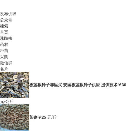
发布供求
公众号
搜索
首页
涨跌榜
药材
种苗
采购
微信群
名片
板蓝根种子哪里买 安国板蓝根种子供应 提供技术
￥30
元/公斤
苦参
￥25
元/斤