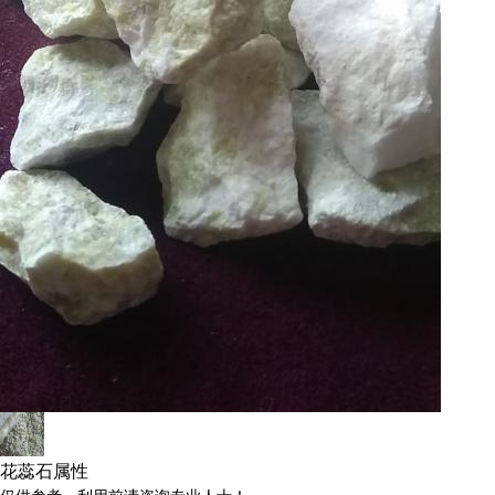
花蕊石属性