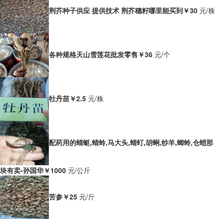
荆芥种子供应 提供技术 荆芥穗籽哪里能买到
￥30
元/株
各种规格天山雪莲花批发零售
￥36
元/个
牡丹苗
￥2.5
元/株
配药用的蜻蜓,蜻蛉,马大头,蜻虰,胡蜊,纱羊,蝍蛉,仓螘那
块有卖-孙国华
￥1000
元/公斤
苦参
￥25
元/斤