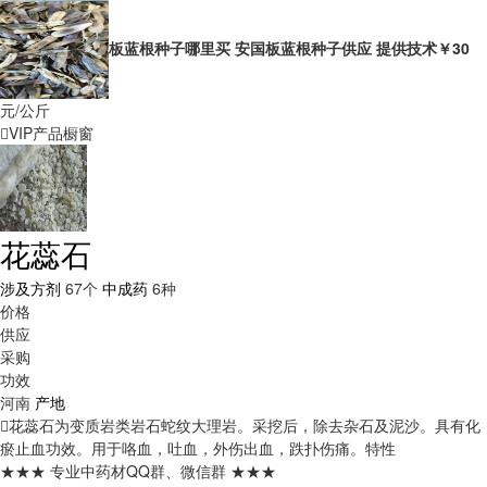
板蓝根种子哪里买 安国板蓝根种子供应 提供技术
￥30
元/公斤
VIP产品橱窗
花蕊石
涉及方剂
67个
中成药
6种
价格
供应
采购
功效
河南
产地
花蕊石为变质岩类岩石蛇纹大理岩。采挖后，除去杂石及泥沙。具有化
瘀止血功效。用于咯血，吐血，外伤出血，跌扑伤痛。
特性
★★★ 专业中药材QQ群、微信群 ★★★