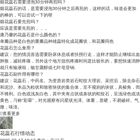
煅花蕊石需要浸泡30分钟再煎吗？
煅花蕊石的话，是需要浸泡30分钟之后再煎的，这样的话，味道会更加
的棒的，可以尝试一下的呀
煅花蕊石要先煎吗？
应该是需要先煎的，，，
康乃馨的花蕊石是什么颜色的？
单瓣品种是白色的重瓣品种雄蕊特化成花瓣状，和花瓣同色
花蕊石怎么食用？
建议：您的情况首选需要卧床休息或者扶拐行走，这样才能防止继续出血
肿胀，减轻疼痛，另外这个地方扭伤疼痛时间是比较长的，要想快速消肿
就只有输液啦，输甘露醇或七叶皂苷钠.
花蕊石副作用有哪些？
建议：花蕊石，中药名。为变质岩类岩石蛇纹大理岩。采挖后，除去杂石
和泥沙。本品为粒状和致密块状的集合体，呈不规则的块状，具棱角，而
不锋利。白色或浅灰白色，其中夹有点状或条状的蛇纹石，呈浅绿色或淡
黄色，习称“彩晕”，对光观察有闪星状光泽。体重，质硬，不易破碎。气
微，味淡。
查看更多
花蕊石行情动态