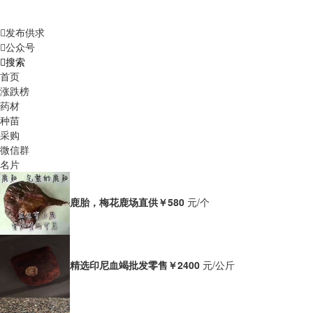
发布供求
公众号
搜索
首页
涨跌榜
药材
种苗
采购
微信群
名片
鹿胎，梅花鹿场直供
￥580
元/个
精选印尼血竭批发零售
￥2400
元/公斤