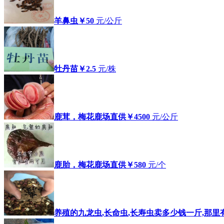
羊鼻虫
￥50
元/公斤
牡丹苗
￥2.5
元/株
鹿茸，梅花鹿场直供
￥4500
元/公斤
鹿胎，梅花鹿场直供
￥580
元/个
养殖的九龙虫,长命虫,长寿虫卖多少钱一斤,那里