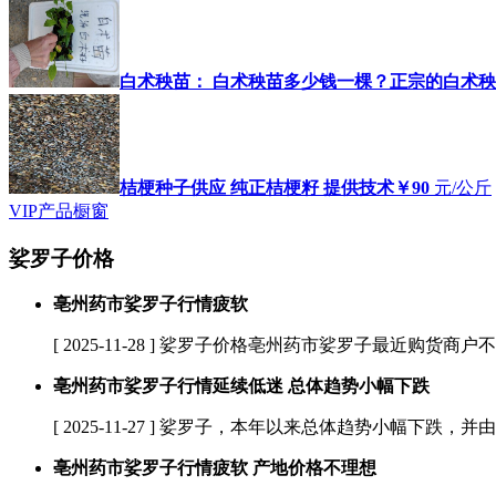
白术秧苗： 白术秧苗多少钱一棵？正宗的白术
桔梗种子供应 纯正桔梗籽 提供技术
￥90
元/公斤
VIP产品橱窗
娑罗子价格
亳州药市娑罗子行情疲软
[ 2025-11-28 ]
娑罗子价格亳州药市娑罗子最近购货商户不多
亳州药市娑罗子行情延续低迷 总体趋势小幅下跌
[ 2025-11-27 ]
娑罗子，本年以来总体趋势小幅下跌，并由
亳州药市娑罗子行情疲软 产地价格不理想