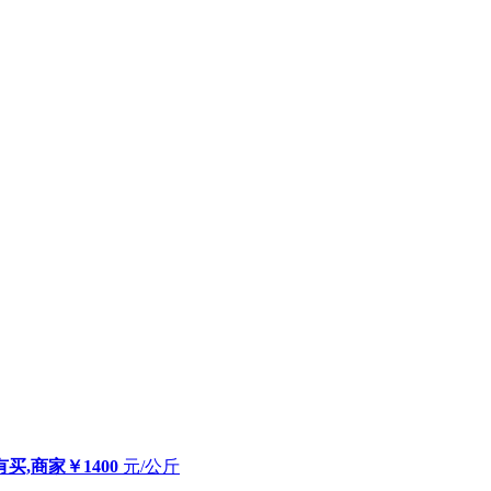
有买,商家
￥1400
元/公斤