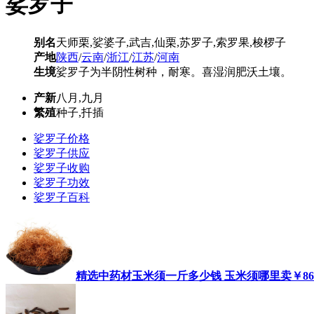
娑罗子
别名
天师栗,娑婆子,武吉,仙栗,苏罗子,索罗果,梭椤子
产地
陕西
/
云南
/
浙江
/
江苏
/
河南
生境
娑罗子为半阴性树种，耐寒。喜湿润肥沃土壤。
产新
八月,九月
繁殖
种子,扦插
娑罗子价格
娑罗子供应
娑罗子收购
娑罗子功效
娑罗子百科
精选中药材玉米须一斤多少钱 玉米须哪里卖
￥86