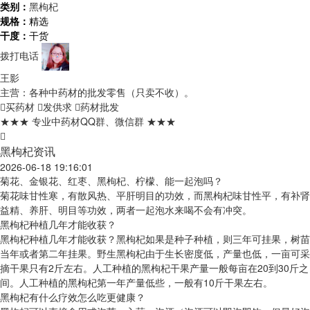
类别：
黑枸杞
规格：
精选
干度：
干货
拨打电话
王影
主营：各种中药材的批发零售（只卖不收）。
买药材
发供求
药材批发
★★★ 专业中药材QQ群、微信群 ★★★
黑枸杞资讯
2026-06-18 19:16:01
菊花、金银花、红枣、黑枸杞、柠檬、能一起泡吗？
菊花味甘性寒，有散风热、平肝明目的功效，而黑枸杞味甘性平，有补肾
益精、养肝、明目等功效，两者一起泡水来喝不会有冲突。
黑枸杞种植几年才能收获？
黑枸杞种植几年才能收获？黑枸杞如果是种子种植，则三年可挂果，树苗
当年或者第二年挂果。野生黑枸杞由于生长密度低，产量也低，一亩可采
摘干果只有2斤左右。人工种植的黑枸杞干果产量一般每亩在20到30斤之
间。人工种植的黑枸杞第一年产量低些，一般有10斤干果左右。
黑枸杞有什么疗效怎么吃更健康？