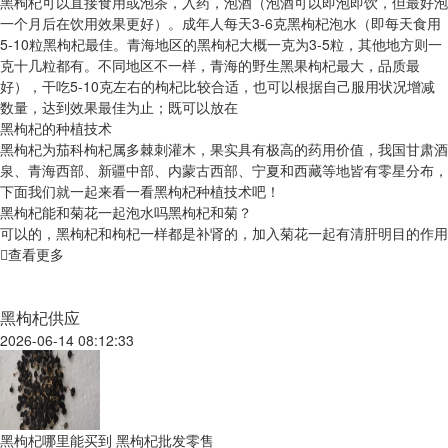
黑枸杞可以直接食用或泡茶，入药，泡酒（泡酒可以即泡即饮，但最好泡
一个月后在饮用效果更好）。成年人每天3-6克黑枸杞泡水（即每天食用
5-10粒黑枸杞最佳。青海地区的黑枸杞大概一克为3-5粒，其他地方则一
克十几粒都有。不同地区不一样，青海的野生黑果枸杞最大，品质最
好），干吃5-10克左右的枸杞比较合适，也可以根据自己服用状况增减
数量，达到效果最佳为止；既可以放在
黑枸杞的种植技术
黑枸杞为茄科枸杞属多棘刺灌木，果实具有极高的药用价值，我国甘肃酒
泉、青海西部、新疆中部、内蒙古西部、宁夏和西藏等地皆有零星分布，
下面我们就一起来看一看黑枸杞种植技术吧！
黑枸杞能和菊花一起泡水吗黑枸杞和菊？
可以的，黑枸杞和枸杞一样都是补肾的，加入菊花一起有清肝明目的作用
查看更多
黑枸杞供应
2026-06-14 08:12:33
黑枸杞哪里能买到 黑枸杞批发零售