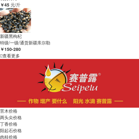
￥45
元/斤
新疆黑枸杞
特级/一级/通货
新疆库尔勒
￥150-280
查看更多
苦木价格
两头尖价格
丁香价格
阳起石价格
肉桂价格