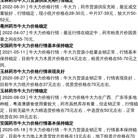
玉林药市牛大力货源供应充裕行情稳定
[ 2022-08-31 ]
牛大力价格行情：牛大力，药市货源供应充裕，最近成交
量较好，行情稳定，现小统片价格在28-30元，中片37-39元，较大片50-
52元。
亳州药市牛大力价格稳定
[ 2022-04-07 ]
牛大力价格行情：最近行情在稳定中，药市粉质片价因质
量之间在55-70元。
安国药市牛大力价格行情基本保持稳定
[ 2021-05-11 ]
牛大力价格行情：牛大力货源小批量走销正常，行情基本
保持稳定，目前牛大力木质片价格在14元左右，粉质片价格在55-70元之
间。
玉林药市牛大力价格行情表现良好
[ 2020-08-27 ]
牛大力价格行情：牛大力货源走销正常，行情表现良好，
目前牛大力统片价格在37元左右，优质货价格在70元左右。
玉林药市牛大力行情稳定
[ 2020-08-03 ]
牛大力价格行情：牛大力价格牛大力在广西、广东等多地
种植，粤港澳膳食使用量较大，药市虽然库存有量，但走销正常，行情稳
定，目前无硫牛大力精选货价格在75元左右，中选货在50元左右，正常
统货在30-35元左右。
安国药市牛大力价格行情基本保持稳定
[ 2020-05-18 ]
牛大力价格行情：牛大力货源走销正常，行情基本保持稳
定，目前牛大力地上木质货饮片价格在13元左右，地下粉质片价格在70