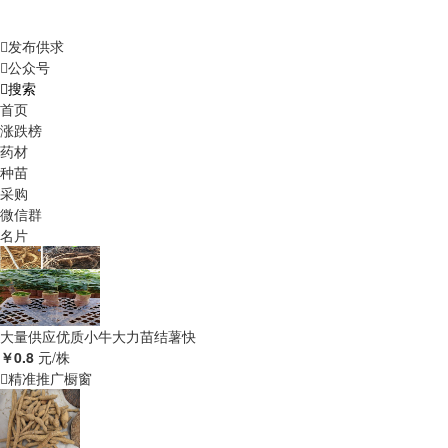
发布供求
公众号
搜索
首页
涨跌榜
药材
种苗
采购
微信群
名片
大量供应优质小牛大力苗结薯快
￥0.8
元/株
精准推广橱窗