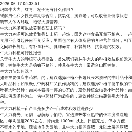
2026-06-17 05:33:51
玛咖牛大力、红枣、杞子汤有什么作用？
缓解男性和女性更年期综合症，抗氧化、抗衰老，可以改善亚健康状态，
调节人体内环境，增强大脑营养。
牛大力鸡汤可以放姜和香菇山药吗？
牛大力鸡汤可以放姜和香菇山药一起炖，因为这些食品互相不相克，一起
食用不会引起任何不良反应，里面包含有人体所需的各种营养成分，相互
之间取长补短，有补血补气、健脾养胃、补肾补钙、抗衰老的功效。
牛大力种植可行性报告
关于牛大力的种植可执行报告，首先我们要从牛大力的种植效益跟前景来
看，种植牛大力是稳赚不赔的，并且在牛大力非常适合山区种植。
牛大力苗如何选？
如果主要供应中药材厂的，建议选择种植不长薯只长木质根的中叶品种和
大叶品种；如果既供中药材厂又供作汤料的，建议选择种植半薯半根的中
叶和大叶品种；如果本着搏一搏的心态的，建议种植全结薯小叶品种；如
果以供应汤料为主，供中药材厂为后备的，建议种植全结薯黄毛大叶品
种。
牛大力种植一亩产量是多少?一亩成本和效益是多少
牛大力喜光、耐阴，忌荫蔽，怕涝。宜选择热带亚热带的低纬度温湿地
区，年均温度20℃左右、降雨量 1000ml 以上、日照充足、供水方便、
不积水的平地、缓坡地作为园地，且牛大力根深喜肥，尤以土层深厚肥