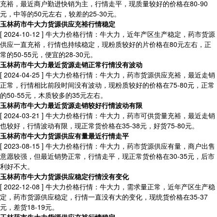
充裕，最近商户勤进快销为主，行情走平，现质量较好的价格在80-90
元，中等的50元左右，较差的25-30元。
玉林药市牛大力货源供应充裕行情稳定
[ 2024-10-12 ]
牛大力价格行情：牛大力，近年产区生产稳定，药市货源
供应一直充裕，行情也持续稳定，现粉质较好的片价格在80元左右，正
常的50-55元，便宜的28-30元。
玉林药市牛大力最近货源走销正常行情没有波动
[ 2024-04-25 ]
牛大力价格行情：牛大力，药市货源供应充裕，最近走销
正常，行情相比前段时间没有波动，现粉质较好的价格在75-80元，正常
的50-55元，木质较多的35元左右。
玉林药市牛大力最近货源走销较好行情波动有限
[ 2024-03-21 ]
牛大力价格行情：牛大力，药市可供货量充裕，最近走销
也较好，行情波动有限，现正常货价格在35-38元，好货75-80元。
玉林药市牛大力货源供应有量最近行情走平
[ 2023-08-15 ]
牛大力价格行情：牛大力，药市货源供应有量，商户出售
意愿较强，但最近销势正常，行情走平，现正常货价格在30-35元，后市
利好不大。
玉林药市牛大力货源供应稳定行情没有变化
[ 2022-12-08 ]
牛大力价格行情：牛大力，需求量正常，近年产区生产稳
定，药市货源供应稳定，行情一直没有大的变化，现统货价格在35-37
元，差货18-19元。