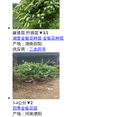
嫁接苗 扦插苗
￥3.5
湘蕾金银花种苗 金银花种苗
产地：湖南邵阳
供应商：
三农药哥
3-4公分
￥2
四季金银花苗
产地：河南濮阳