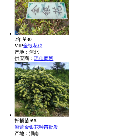
2年
￥30
VIP
金银花秧
产地：河北
供应商：
瑶佳商贸
扦插苗
￥5
湘蕾金银花种苗批发
产地：湖南