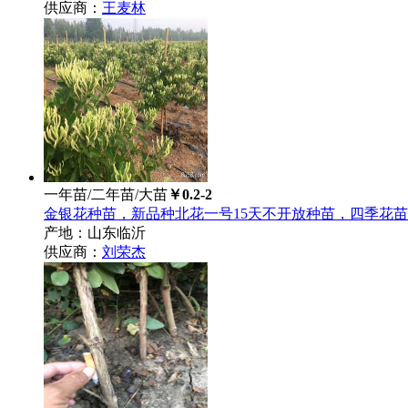
供应商：
王麦林
一年苗/二年苗/大苗
￥0.2-2
金银花种苗，新品种北花一号15天不开放种苗，四季花
产地：山东临沂
供应商：
刘荣杰