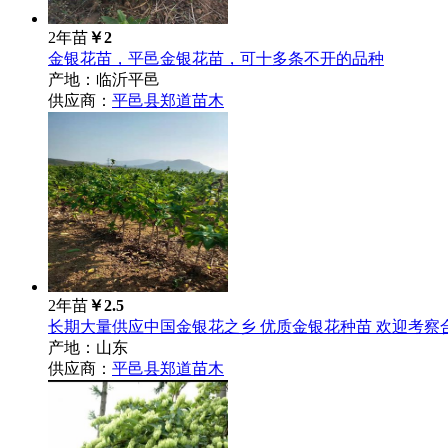
2年苗
￥2
金银花苗，平邑金银花苗，可十多条不开的品种
产地：临沂平邑
供应商：
平邑县郑道苗木
2年苗
￥2.5
长期大量供应中国金银花之乡 优质金银花种苗 欢迎考察
产地：山东
供应商：
平邑县郑道苗木