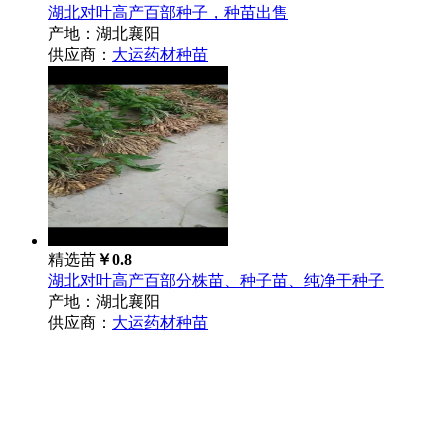
湖北对叶高产百部种子，种苗出售
产地：湖北襄阳
供应商：
大运药材种苗
精选苗
￥0.8
湖北对叶高产百部分株苗、种子苗、纯净干种子
产地：湖北襄阳
供应商：
大运药材种苗