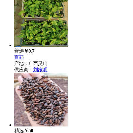
普选
￥0.7
百部
产地：广西灵山
供应商：
刘家明
精选
￥50