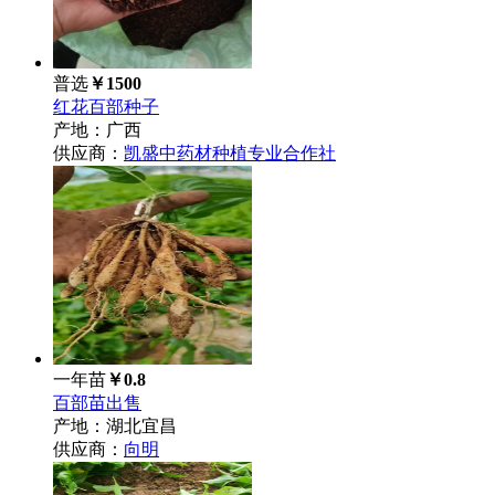
普选
￥1500
红花百部种子
产地：广西
供应商：
凯盛中药材种植专业合作社
一年苗
￥0.8
百部苗出售
产地：湖北宜昌
供应商：
向明