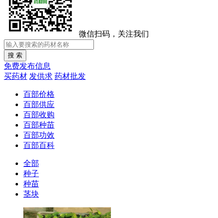
微信扫码，关注我们
免费发布信息
买药材
发供求
药材批发
百部价格
百部供应
百部收购
百部种苗
百部功效
百部百科
全部
种子
种苗
茎块