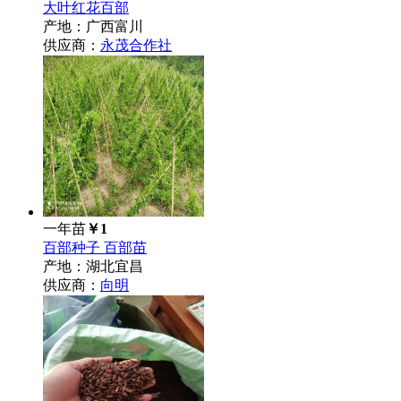
大叶红花百部
产地：广西富川
供应商：
永茂合作社
一年苗
￥1
百部种子 百部苗
产地：湖北宜昌
供应商：
向明