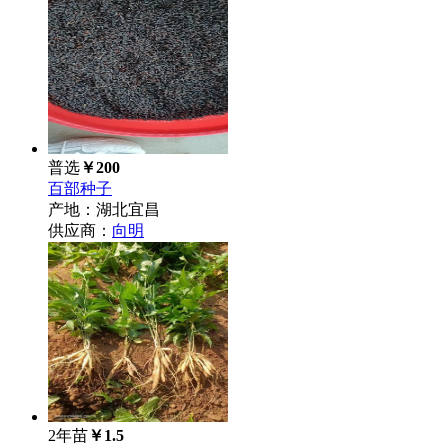
普选
￥200
百部种子
产地：湖北宜昌
供应商：
向明
2年苗
￥1.5