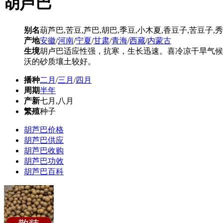
胡芦巴
别名
葫芦巴,苦豆,芦巴,胡巴,季豆,小木夏,香豆子,苦豆子,
产地
安徽
/
河南
/
宁夏
/
甘肃
/
青海
/
西藏
/
内蒙古
生境
胡卢巴适应性强，抗寒，生长迅速。喜冷凉干旱气候
沃的砂质壤土较好。
播种
二月
/
三月
/
四月
周期
半年
产新
七月,八月
繁殖
种子
胡芦巴价格
胡芦巴供应
胡芦巴收购
胡芦巴功效
胡芦巴百科