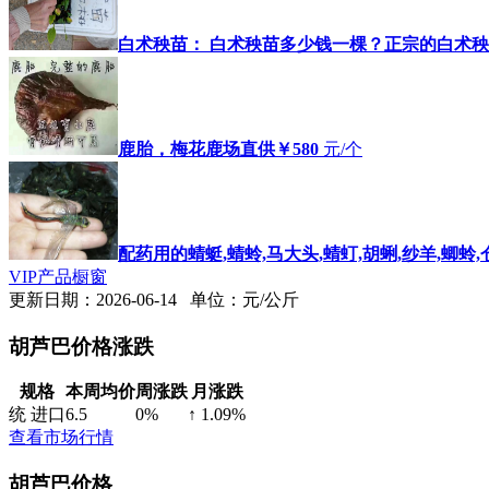
白术秧苗： 白术秧苗多少钱一棵？正宗的白术
鹿胎，梅花鹿场直供
￥580
元/个
配药用的蜻蜓,蜻蛉,马大头,蜻虰,胡蜊,纱羊,蝍蛉
VIP产品橱窗
更新日期：2026-06-14 单位：元/公斤
胡芦巴价格涨跌
规格
本周均价
周涨跌
月涨跌
统 进口
6.5
0%
↑ 1.09%
查看市场行情
胡芦巴价格