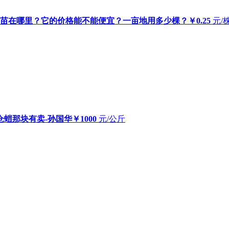
秧苗在哪里？它的价格能不能便宜？一亩地用多少棵？
￥0.25
元/
,仓螘那块有卖-孙国华
￥1000
元/公斤