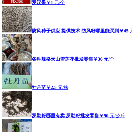
罗汉果
￥1
元/个
防风种子供应 提供技术 防风籽哪里能买到
￥45
各种规格天山雪莲花批发零售
￥36
元/个
牡丹苗
￥2.5
元/株
罗勒籽哪里有卖 罗勒籽批发零售
￥90
元/公斤