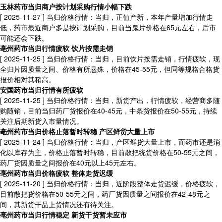
玉林药市当归商户按计划采购行情小幅下跌
[ 2025-11-27 ]
当归价格行情：当归，正值产新，本年产量增加行情走
低，药市最近商户多是按计划采购，目前当鬼片价格在65元左右，后市
可能还会下跌。
亳州药市当归行情疲软 饮片按需走销
[ 2025-11-25 ]
当归价格行情：当归，目前饮片按需走销，行情疲软，现
全归片因质量之间、价格有所悬殊，价格在45-55元，但同等规格合格货
报价相对其稍高。
安国药市当归行情有所疲软
[ 2025-11-25 ]
当归价格行情：当归，新货产出，行情疲软，经营商多随
购随销，目前当归药厂货报价在40-45元，中条货报价在50-55元，持续
关注后期新货入市量情况。
亳州药市当归价格止落暂时转稳 产区鲜货大量上市
[ 2025-11-24 ]
当归价格行情：当归，产区鲜货大量上市，而药市还是消
化以库存为主，价格止落暂时转稳，目前散把统货价格在50-55元之间，
药厂货因质量之间报价在40元以上45元左右。
亳州药市当归价格疲软 整体走货迟缓
[ 2025-11-20 ]
当归价格行情：当归，近阶段整体走货迟缓，价格疲软，
目前散把货价格在50-55元之间，药厂货因质量之间报价在42-48元之
间，其新货干品上货情况还有待关注。
亳州药市当归行情稳定 新货干货暂未应市