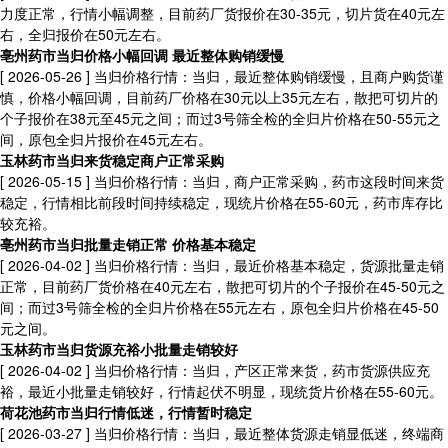
力度正常，行情小幅调整，目前药厂货报价在30-35元，切片货在40元左
右，全归报价在50元左右。
亳州药市当归价格小幅回调 最近整体购销缓慢
[ 2026-05-26 ]
当归价格行情：当归，最近整体购销缓慢，且商户购货谨
慎，价格小幅回调，目前药厂价格在30元以上35元左右，散把可切片的
个子报价在38元至45元之间；而过3号筛全检的全归片价格在50-55元之
间，原包全归片报价在45元左右。
玉林药市当归来货稳定商户正常采购
[ 2026-05-15 ]
当归价格行情：当归，商户正常采购，药市这段时间来货
稳定，行情相比前段时间持续稳定，现统片价格在55-60元，药市库存比
较充裕。
亳州药市当归批量走销正常 价格基本稳定
[ 2026-04-02 ]
当归价格行情：当归，最近价格基本稳定，货源批量走销
正常，目前药厂货价格在40元左右，散把可切片的个子报价在45-50元之
间；而过3号筛全检的全归片价格在55元左右，原包全归片价格在45-50
元之间。
玉林药市当归货源充裕小批量走销较好
[ 2026-04-02 ]
当归价格行情：当归，产区正常来货，药市货源供应充
裕，最近小批量走销较好，行情起伏不明显，现统货片价格在55-60元。
荷花池药市当归行情低迷，行情暂时稳定
[ 2026-03-27 ]
当归价格行情：当归，最近整体货源走销显低迷，终端商