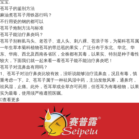
宝宝.
苍耳子的鉴别方法
麻油煮苍耳子用铁器行吗？
不行用瓷的钢的都可以
苍耳子炮制方法与标准
苍耳子能治疗鼻炎吗？
苍耳子别称虱马头、老苍子、道人头、刺八裸、苍浪子等，为菊科苍耳属
一年生草本菊科植物苍耳的带总苞的果实，广泛分布于东北、华北、华
东、华南、西北及西南各省区，全株都有其毒，以果实、特别是种子毒性
较大，下面我们就一起来看一看苍耳子能不能治疗鼻炎吧！
苍耳子对流鼻血有用吗？
1、苍耳子对治疗鼻炎比较有效，没听说能够治疗流鼻血，况且有毒，慎
重考虑一下。2、苍耳子属于一种祛风湿中药，主治发散风寒，通鼻窍，
祛风湿，止痛。此外，苍耳草或全草亦可药用，但苍耳为有毒植物，以果
实为最毒，使用须严格遵照医嘱。
查看更多