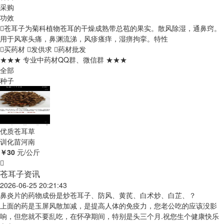
采购
功效
苍耳子为菊科植物苍耳的干燥成熟带总苞的果实。散风除湿，通鼻窍。
用于风寒头痛，鼻渊流涕，风疹瘙痒，湿痹拘挛。
特性
买药材
发供求
药材批发
★★★ 专业中药材QQ群、微信群 ★★★
全部
种子
优质苍耳草
训化苗
河南
￥30
元/公斤
苍耳子资讯
2026-06-25 20:21:43
鼻炎片的药物成份是炒苍耳子、防风、黄芪、白术炒、白芷、？
上面的药是玉屏风散加减，是提高人体的免疫力，您老公吃的应该没影
响，但您就不要乱吃，在怀孕期间，特别是头三个月.祝您生个健康快乐