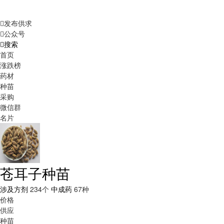
发布供求
公众号
搜索
首页
涨跌榜
药材
种苗
采购
微信群
名片
苍耳子种苗
涉及方剂
234个
中成药
67种
价格
供应
种苗