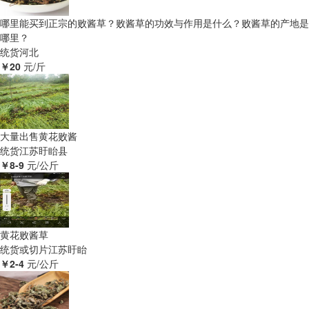
哪里能买到正宗的败酱草？败酱草的功效与作用是什么？败酱草的产地是
哪里？
统货
河北
￥20
元/斤
大量出售黄花败酱
统货
江苏盱眙县
￥8-9
元/公斤
黄花败酱草
统货或切片
江苏盱眙
￥2-4
元/公斤