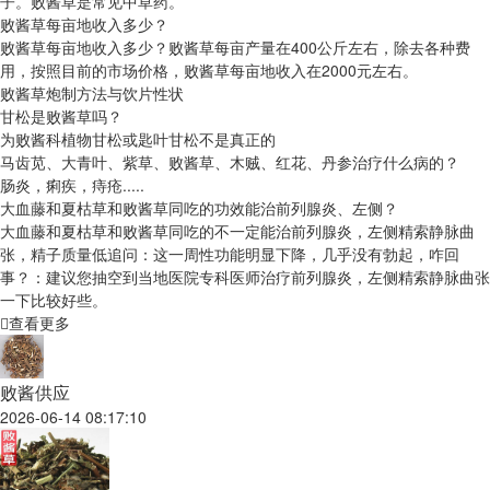
子。败酱草是常见中草药。
败酱草每亩地收入多少？
败酱草每亩地收入多少？败酱草每亩产量在400公斤左右，除去各种费
用，按照目前的市场价格，败酱草每亩地收入在2000元左右。
败酱草炮制方法与饮片性状
甘松是败酱草吗？
为败酱科植物甘松或匙叶甘松不是真正的
马齿苋、大青叶、紫草、败酱草、木贼、红花、丹参治疗什么病的？
肠炎，痢疾，痔疮.....
大血藤和夏枯草和败酱草同吃的功效能治前列腺炎、左侧？
大血藤和夏枯草和败酱草同吃的不一定能治前列腺炎，左侧精索静脉曲
张，精子质量低追问：这一周性功能明显下降，几乎没有勃起，咋回
事？：建议您抽空到当地医院专科医师治疗前列腺炎，左侧精索静脉曲张
一下比较好些。
查看更多
败酱供应
2026-06-14 08:17:10