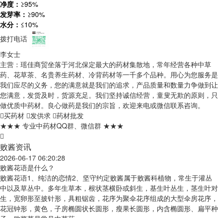
净度：
≥95%
发芽率：
≥90%
水分：
≤10%
拨打电话
李女士
主营：瑶佳商贸坐落于河北保定最大的药材集散地，常年经营各种中草
药、花草茶、名贵养生药材、冷背药材等一千多个品种。用心为您服务是
我们应尽的义务，您的满意就是我们的追求，产品质量和数量力争做到让
您满意，发货及时，货源充足。我们坚持诚信经营，童叟无欺的原则，只
做优质中药材。良心做药是我们的宗旨，欢迎来电或微信联系咨询。
买药材
发供求
药材批发
★★★ 专业中药材QQ群、微信群 ★★★
败酱资讯
2026-06-17 06:20:28
败酱花语是什么？
败酱花语1、纯洁的恋情2、坚守约定败酱属于败酱科植物，常生于灌丛
中以及草丛中。多年生草本，根状茎横卧或斜生，基生叶丛生，茎生叶对
生，宽卵形至披针形，具粗锯齿，花序为聚伞花序组成的大型伞房花序，
花冠钟形，黄色，子房椭圆状长圆形，瘦果长圆形，内含椭圆形、扁平种