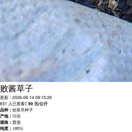
败酱草子
更新：2026-06-14 08:15:26
831 人已查看
90
元/公斤
品种：
败酱草
种子
产地：
河南
规格：
普选
纯度：
≥95%