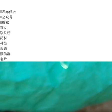
发布供求
公众号
搜索
首页
涨跌榜
药材
种苗
采购
微信群
名片