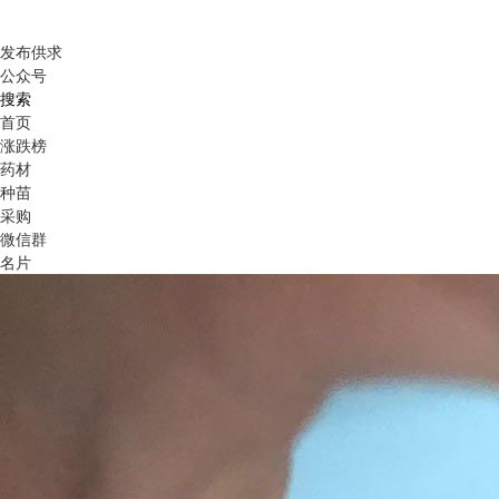
发布供求
公众号
搜索
首页
涨跌榜
药材
种苗
采购
微信群
名片