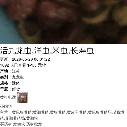
活九龙虫,洋虫,米虫,长寿虫
更新：2026-05-26 06:01:22
1092 人已查看
1-1.5
元/个
产地：
江苏
类别：
九龙虫
规格：
活体
干度：
鲜货
拨打电话
孙国华
主营：黄鼠狼养殖;黄鼬养殖.黄狼养殖,黄皮子养殖.黄鼠狼养殖场,艾虎养
殖.艾鼬养殖场,黄鼬粉
买药材
发供求
药材批发