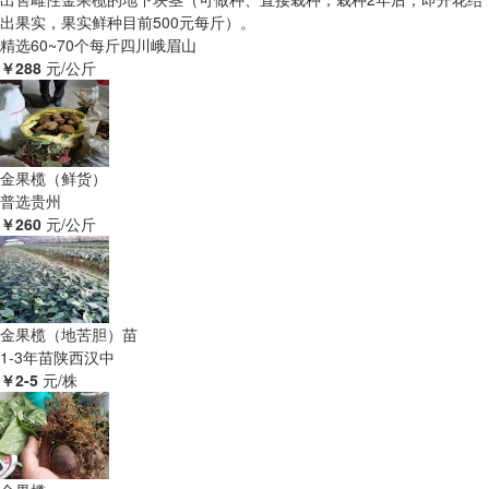
出果实，果实鲜种目前500元每斤）。
精选60~70个每斤
四川峨眉山
￥288
元/公斤
金果榄（鲜货）
普选
贵州
￥260
元/公斤
金果榄（地苦胆）苗
1-3年苗
陕西汉中
￥2-5
元/株