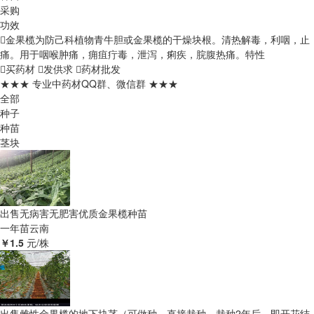
采购
功效
金果榄为防己科植物青牛胆或金果榄的干燥块根。清热解毒，利咽，止
痛。用于咽喉肿痛，痈疽疔毒，泄泻，痢疾，脘腹热痛。
特性
买药材
发供求
药材批发
★★★ 专业中药材QQ群、微信群 ★★★
全部
种子
种苗
茎块
出售无病害无肥害优质金果榄种苗
一年苗
云南
￥1.5
元/株
出售雌性金果榄的地下块茎（可做种、直接栽种，栽种2年后，即开花结