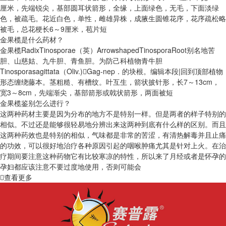
厘米，先端锐尖，基部圆耳状箭形，全缘，上面绿色，无毛，下面淡绿
色，被疏毛。花近白色，单性，雌雄异株，成腋生圆锥花序，花序疏松略
被毛，总花梗长6～9厘米，苞片短
金果榄是什么药材？
金果榄RadixTinosporae（英）ArrowshapedTinosporaRoot别名地苦
胆、山慈姑、九牛胆、青鱼胆。为防己科植物青牛胆
Tinosporasagittata（Oliv.)Gag-nep．的块根。编辑本段|回到顶部植物
形态缠绕藤本。茎粗糙、有槽纹。叶互生，箭状披针形，长7～13cm，
宽3～8cm，先端渐尖，基部箭形或戟状箭形，两面被短
金果榄鉴别怎么进行？
这两种药材主要是因为分布的地方不是特别一样。但是两者的样子特别的
相似。不过还是能够很轻易地分辨出来这两种到底有什么样的区别。而且
这两种药效也是特别的相似，气味都是非常的苦涩，有清热解毒并且止痛
的功效，可以很好地治疗各种原因引起的咽喉肿痛尤其是针对上火。在治
疗期间要注意这种药物它有比较寒凉的特性，所以来了月经或者是怀孕的
孕妇都应该注意不要过度地使用，否则可能会
查看更多