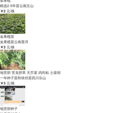
金果榄
精选2-5年苗
云南文山
￥2
元/株
金果榄苗
金果榄苗
云南普洱
￥3
元/株
地苦胆 苦龙胆草 天芥菜 鸡疴粘 土柴胡
一年种子苗和块径苗
四川乐山
￥3
元/株
地苦胆种子