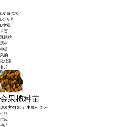
发布供求
公众号
搜索
首页
涨跌榜
药材
种苗
采购
微信群
名片
金果榄种苗
涉及方剂
25个
中成药
21种
价格
供应
种苗