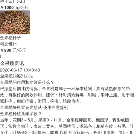
种子
四川乐山
￥1000
元/公斤
金果榄种子
精选
贵州
￥900
元/公斤
金果榄资讯
2026-06-17 19:49:43
金果榄的鉴别方法
金果榄的作用和功效是什么？
根据您所描述的情况，金果榄是属于一种草本植物，具有清热解毒的功
效，有很好的药效作用。建议：针对清热解毒，利咽，消肿止痛。用于咽
喉肿痛，痈疽疔毒，泄泻，痢疾，脘腹热痛。
金果榄块根冒充光慈菇 使用注意鉴别
金果榄种植几年采收？
当年，花期3～5月。果期9～11月。金果榄卵圆形、椭圆形、肾形或圆
形，常数个相连，表皮土黄色。茎圆柱形，深绿色，粗糙有纹，被毛。叶
互生，叶柄长2～3.5厘米，略被毛;叶片卵状箭形，长6～9厘米，宽5～6