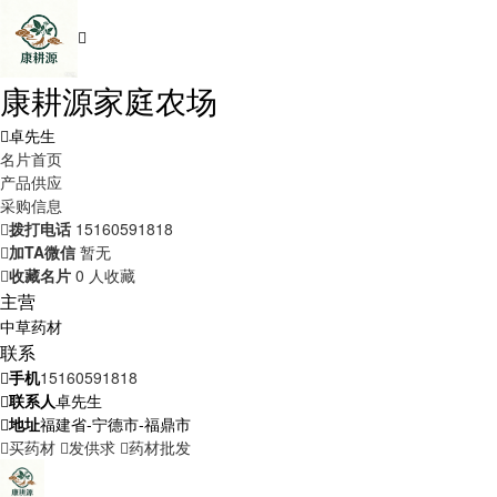
康耕源家庭农场
卓先生
名片首页
产品供应
采购信息
拨打电话
15160591818
加TA微信
暂无
收藏名片
0 人收藏
主营
中草药材
联系
手机
15160591818
联系人
卓先生
地址
福建省-宁德市-福鼎市
买药材
发供求
药材批发