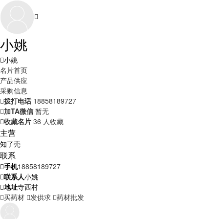
小姚
小姚
名片首页
产品供应
采购信息
拨打电话
18858189727
加TA微信
暂无
收藏名片
36 人收藏
主营
知了壳
联系
手机
18858189727
联系人
小姚
地址
寺西村
买药材
发供求
药材批发