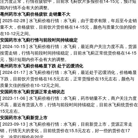
注力度正常，行情在疲软中，目前水飞蓟饮片多报价在14-15元，预计短
期内行情不会有大的调整。
亳州药市水飞蓟价格疲软 走销量不大
[ 2025-02-28 ]
水飞蓟价格行情：水飞蓟，由于需求有限，年后至今走销
量不大，价格疲软，目前饮片货价格在14-15元，颜色与质量欠佳的报价
在10-12元之间。
安国药市水飞蓟行情与前段时间持续稳定
[ 2024-10-15 ]
水飞蓟价格行情：水飞蓟，最近商户关注力度不高，货源
按需走销，行情与前段时间持续稳定，目前水飞蓟正常统货价格在14-15
元，预计短期内价不会有大的调整。
亳州药市水飞蓟价格略显下跌 处于迟缓消化
[ 2024-01-17 ]
水飞蓟价格行情：水飞蓟，最近处于迟缓消化，价格略显
下跌，目前饮片货价格在16.5元左右，正常货报价在15元左右，颜色与
质量欠佳的报价在10-12元之间。
安国药市水飞蓟货源正常走销状态
[ 2023-11-06 ]
水飞蓟价格行情：水飞蓟，药市销量不大，商户关注力度
不高，最近有货源入市，行情与前段时间持续稳定，目前水飞蓟统货价在
15元左右。
安国药市水飞蓟新货上市
[ 2023-09-13 ]
水飞蓟价格行情：水飞蓟，目前新货上市，货源正常走
销，行情无大的变化，目前统货价在15.5元左右，好一些的货价在17
元，冷背行报价在20元。