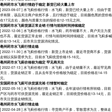
亳州药市水飞蓟行情趋于稳定 新货已经大量上市
[ 2023-09-07 ]
水飞蓟价格行情：水飞蓟，新货已经大量上市，但由于需
求有限，该品关注商户依然不多，且行情趋于稳定，目前颜色黑的货价格
在17元左右，颜色与质量欠佳的报价在12-15元之间。
安国药市水飞蓟货源正常走销 行情与前段时间持续稳定
[ 2022-12-06 ]
水飞蓟价格行情：水飞蓟，药市销量不大，商户关注力度
也不高，最近货源正常走销，行情与前段时间持续稳定，目前水飞蓟多喊
价在13-14元，后市关注货源消化情况。
亳州药市水飞蓟行情走稳
[ 2022-11-30 ]
水飞蓟价格行情：新货上市走销，最近寻货商不多，货源
走销以实际需求为主。目前水飞蓟统货价格15-16元。
亳州药市水飞蓟价格较为稳定 罕见商关注
[ 2022-07-13 ]
水飞蓟价格行情：水飞蓟，由于走销量不大，最近罕见商
关注，货源走销正常，且从去年至今价格较为稳定，目前价格在14-15
元。
安国药市水飞蓟可供货源充裕 行情暂时稳定
[ 2022-05-16 ]
水飞蓟价格行情：水飞蓟，去年波动行情有所转稳，目前
产区与药市可供货源充裕，最近走销正常，目前统货价格在13-14元，后
市关注货源走销情况。
亳州药市水飞蓟行情走稳
[ 2022-04-28 ]
水飞蓟价格行情：寻货商户不多，零散需求为主，整体走