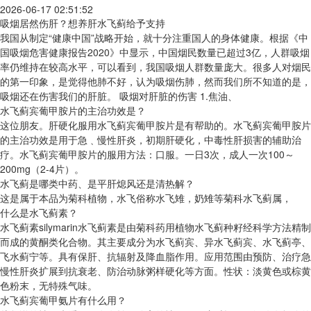
2026-06-17 02:51:52
吸烟居然伤肝？想养肝水飞蓟给予支持
我国从制定“健康中国”战略开始，就十分注重国人的身体健康。根据《中
国吸烟危害健康报告2020》中显示，中国烟民数量已超过3亿，人群吸烟
率仍维持在较高水平，可以看到，我国吸烟人群数量庞大。很多人对烟民
的第一印象，是觉得他肺不好，认为吸烟伤肺，然而我们所不知道的是，
吸烟还在伤害我们的肝脏。 吸烟对肝脏的伤害 1.焦油、
水飞蓟宾葡甲胺片的主治功效是？
这位朋友。肝硬化服用水飞蓟宾葡甲胺片是有帮助的。水飞蓟宾葡甲胺片
的主治功效是用于急﹑慢性肝炎，初期肝硬化，中毒性肝损害的辅助治
疗。水飞蓟宾葡甲胺片的服用方法：口服。一日3次，成人一次100～
200mg（2-4片）。
水飞蓟是哪类中药、是平肝熄风还是清热解？
这是属于本品为菊科植物，水飞俗称水飞雉，奶雉等菊科水飞蓟属，
什么是水飞蓟素？
水飞蓟素silymarin水飞蓟素是由菊科药用植物水飞蓟种籽经科学方法精制
而成的黄酮类化合物。其主要成分为水飞蓟宾、异水飞蓟宾、水飞蓟亭、
飞水蓟宁等。具有保肝、抗辐射及降血脂作用。应用范围由预防、治疗急
慢性肝炎扩展到抗衰老、防治动脉粥样硬化等方面。性状：淡黄色或棕黄
色粉末，无特殊气味。
水飞蓟宾葡甲氨片有什么用？