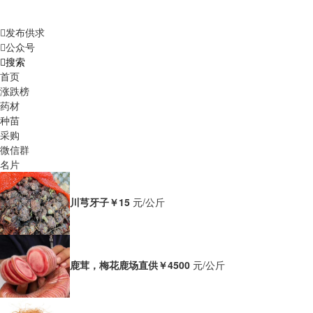
发布供求
公众号
搜索
首页
涨跌榜
药材
种苗
采购
微信群
名片
川芎牙子
￥15
元/公斤
鹿茸，梅花鹿场直供
￥4500
元/公斤