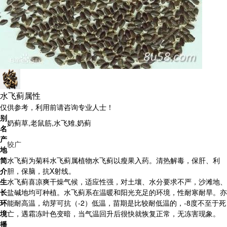
水飞蓟属性
仅供参考，利用前请咨询专业人士！
别
奶蓟草,老鼠筋,水飞雉,奶蓟
名
产
较广
地
简
水飞蓟为菊科水飞蓟属植物水飞蓟以瘦果入药。清热解毒，保肝、利
介
胆，保脑，抗X射线。
生
水飞蓟喜凉爽干燥气候，适应性强，对土壤、水分要求不严，沙滩地、
长
盐碱地均可种植。水飞蓟系在温暖和阳光充足的环境，性耐寒耐旱。亦
环
能耐高温，幼芽可抗（-2）低温，苗期是比较耐低温的，-8度不至于死
境
亡，遇霜冻叶色变暗，当气温回升后很快就恢复正常，无冻害现象。
播