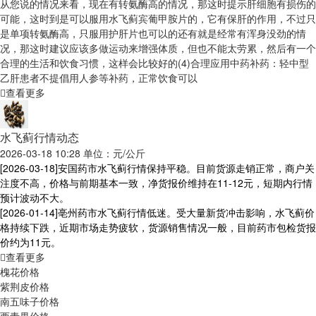
从您说的情况来看，现在有转氨酶高的情况，那这时提示肝细胞有损伤的
可能，这时到是可以服用水飞蓟宾葡甲胺片的，它有保肝的作用，不过只
是单项转氨酶高，只服用护肝片也可以的还有就是经常有浑身没劲的情
况，那这时建议应该多做运动来增强体质，但也不能太劳累，然后有一个
合理的生活和饮食习惯，这样会比较好的(4)合理应用中药补药：轻中型
乙肝患者不提倡用人参等补药，正常饮食可以
查看更多
水飞蓟行情动态
2026-03-18 10:28 单位：元/公斤
[2026-03-18]
安国药市水飞蓟行情保持平稳。目前货源走销正常，商户关
注度不高，价格与前期基本一致，净货报价维持在11-12元，短期内行情
预计波动不大。
[2026-01-14]
亳州药市水飞蓟行情低迷。受大量新货冲击影响，水飞蓟价
格持续下跌，近期市场走势疲软，货源销售情况一般，目前药市包检货报
价约为11元。
查看更多
槐花价格
紫荆皮价格
南五味子价格