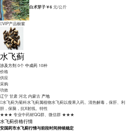
白术芽子
￥6
元/公斤
VIP产品橱窗
水飞蓟
涉及方剂
0个
中成药
10种
价格
供应
采购
功效
辽宁
甘肃
河北
内蒙古
产地
水飞蓟为菊科水飞蓟属植物水飞蓟以瘦果入药。清热解毒，保肝、利
胆，保脑，抗X射线。
特性
★★★ 专业中药材QQ群、微信群 ★★★
水飞蓟价格行情
安国药市水飞蓟行情与前段时间持续稳定