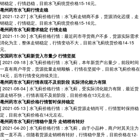
销稳定，行情趋稳，目前水飞蓟统货价格15-16元。
亳州药市水飞蓟行情走稳
[ 2021-12-27 ]
水飞蓟价格行情：水飞蓟走销商不多，货源消化迟缓，走
销稳定，行情稳定。目前水飞蓟统货价格15-16元。
亳州药市水飞蓟需求稳定 行情走稳
[ 2021-11-30 ]
水飞蓟价格行情：最近药市寻货商户不多，货源实际需求
消化为主，整体走销稳定，行情变动不大，目前水飞蓟统货价格14-15
元。
安国药市水飞蓟新货入市量少 行情坚挺
[ 2021-09-18 ]
水飞蓟价格行情：水飞蓟，本年新货产出量少，前段时间
一直有商户寻货，货源批量走销顺畅，行情在坚挺中，目前水飞蓟价格在
14元，后市行情变化持续关注。
亳州药市水飞蓟行情表现不及前阶段 实际消化能力有限
[ 2021-08-04 ]
水飞蓟价格行情：水飞蓟，受实际消化能力有限，最近货
源走销不快，行情表现不及前阶段，目前价格在13元左右。
亳州药市水飞蓟价格行情暂时保持稳定
[ 2021-05-13 ]
水飞蓟价格行情：水飞蓟货源走销尚可，行情暂时保持稳
定，目前水飞蓟价格在14元左右。
亳州药市水飞蓟行情稳中显升 走销稍有转好
[ 2021-04-20 ]
水飞蓟价格行情：水飞蓟，由于小品种，商户对其关注力
度一直不高，但随着货源走销稍有转好，行情稳中显升，目前价格在12-