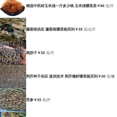
精选中药材玉米须一斤多少钱 玉米须哪里卖
￥86
元/斤
藤梨根供应 藤梨根哪里能买到
￥35
元/公斤
鸦胆子
￥35
元/斤
荆芥种子供应 提供技术 荆芥穗籽哪里能买到
￥30
元/株
苦参
￥25
元/斤