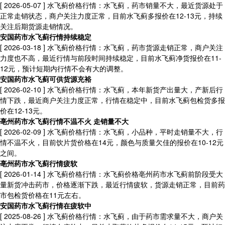
[ 2026-05-07 ]
水飞蓟价格行情：水飞蓟，药市销量不大，最近货源处于
正常走销状态，商户关注力度正常，目前水飞蓟多报价在12-13元，持续
关注后期货源走销情况。
安国药市水飞蓟行情持续稳定
[ 2026-03-18 ]
水飞蓟价格行情：水飞蓟，药市货源走销正常，商户关注
力度也不高，最近行情与前段时间持续稳定，目前水飞蓟净货报价在11-
12元，预计短期内行情不会有大的调整。
安国药市水飞蓟可供货源充裕
[ 2026-02-10 ]
水飞蓟价格行情：水飞蓟，本年新货产出量大，产新后行
情下跌，最近商户关注力度正常，行情在稳定中，目前水飞蓟包检货多报
价在12-13元。
亳州药市水飞蓟行情不温不火 走销量不大
[ 2026-02-09 ]
水飞蓟价格行情：水飞蓟，小品种，平时走销量不大，行
情不温不火，目前饮片货价格在14元，颜色与质量欠佳的报价在10-12元
之间。
亳州药市水飞蓟行情疲软
[ 2026-01-14 ]
水飞蓟价格行情：水飞蓟价格亳州药市水飞蓟前阶段受大
量新货冲击药市，价格逐渐下跌，最近行情疲软，货源走销正常，目前药
市包检货价格在11元左右。
安国药市水飞蓟行情在疲软中
[ 2025-08-26 ]
水飞蓟价格行情：水飞蓟，由于药市需求量不大，商户关