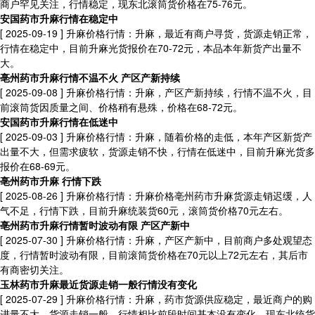
商户罕见关注，行情稳定，现东北滚筒货价格在75-76元。
安国药市升麻行情在稳定中
[ 2025-09-19 ]
升麻价格行情：升麻，最近有商户寻货，货源走销正常，
行情在稳定中，目前升麻光货报价在70-72元，本品本年新货产出量不
大。
亳州药市升麻行情不温不火 产区产新持续
[ 2025-09-08 ]
升麻价格行情：升麻，产区产新持续，行情不温不火，目
前滚筒货因质量之间、价格稍有悬殊，价格在68-72元。
安国药市升麻行情在低迷中
[ 2025-09-03 ]
升麻价格行情：升麻，随着价格的走低，本年产区新货产
出量不大，但需求疲软，货源走销不快，行情在低迷中，目前升麻光货多
报价在68-69元。
亳州药市升麻 行情下跌
[ 2025-08-26 ]
升麻价格行情：升麻价格亳州药市升麻货源走销迟缓，人
气不足，行情下跌，目前升麻统装货60元，滚筒货价格70元左右。
亳州药市升麻行情暂时波动有限 产区产新中
[ 2025-07-30 ]
升麻价格行情：升麻，产区产新中，目前商户多处观望态
度，行情暂时波动有限，目前滚筒货价格在70元以上72元左右，其后市
有商密切关注。
玉林药市升麻最近货源走销一般行情没有变化
[ 2025-07-29 ]
升麻价格行情：升麻，药市货源供应稳定，最近商户的购
进量不大，货源走销一般，行情相比前段时间基本没有变化，现东北统货