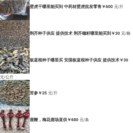
壁虎干哪里能买到 中药材壁虎批发零售
￥600
元/斤
荆芥种子供应 提供技术 荆芥穗籽哪里能买到
￥30
元/株
板蓝根种子哪里买 安国板蓝根种子供应 提供技术
￥30
元/公斤
苦参
￥25
元/斤
鹿鞭，梅花鹿场直供
￥680
元/条