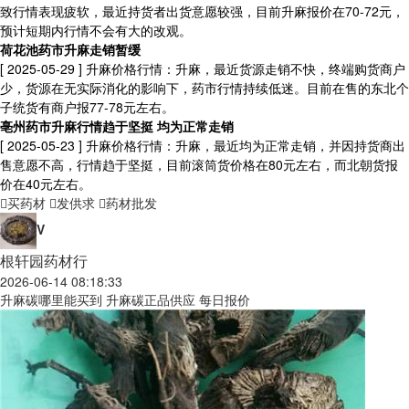
致行情表现疲软，最近持货者出货意愿较强，目前升麻报价在70-72元，
预计短期内行情不会有大的改观。
荷花池药市升麻走销暂缓
[ 2025-05-29 ]
升麻价格行情：升麻，最近货源走销不快，终端购货商户
少，货源在无实际消化的影响下，药市行情持续低迷。目前在售的东北个
子统货有商户报77-78元左右。
亳州药市升麻行情趋于坚挺 均为正常走销
[ 2025-05-23 ]
升麻价格行情：升麻，最近均为正常走销，并因持货商出
售意愿不高，行情趋于坚挺，目前滚筒货价格在80元左右，而北朝货报
价在40元左右。
买药材
发供求
药材批发
V
根轩园药材行
2026-06-14 08:18:33
升麻碳哪里能买到 升麻碳正品供应 每日报价