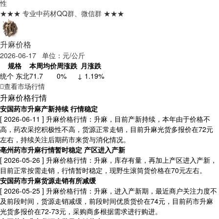
性
★★★ 专业中药材QQ群、微信群 ★★★
升麻价格
2026-06-17 单位：元/公斤
规格
本周均价
周涨跌
月涨跌
统个 东北
71.7
0%
↓ 1.19%
查看市场行情
升麻价格行情
安国药市升麻产新持续 行情稳定
[ 2026-06-11 ]
升麻价格行情：升麻，目前产新持续，本年由于价格不
高，药农采挖积极性不高，货源正常走销，目前升麻光货多报价在72元
左右，持续关注后期药市来货与消化情况。
亳州药市升麻行情暂时稳定 产区进入产新
[ 2026-05-26 ]
升麻价格行情：升麻，库存有量，再加上产区进入产新，
目前正常按需走销，行情暂时稳定，现野生滚筒货价格在70元左右。
安国药市升麻货源走销有所减缓
[ 2026-05-25 ]
升麻价格行情：升麻，进入产新期，最近商户关注力度不
及前段时间，货源走销减缓，前段时间优质货价在74元，目前药市升麻
光货多报价在72-73元，采购商多根据需求进行购进。