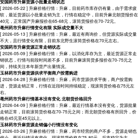
安国药市升麻货源小批量走销状态
[ 2026-05-22 ]
升麻价格行情：升麻，目前药市库存仍有量，由于需求疲
软，最近货源以小批量走销为主，行情在稳定中，目前升麻北朝货报价在
40元，正常国产升麻报价在65-68元，滚筒货报价在70-72元。
亳州药市升麻行情变化有限 实际成交量不大
[ 2026-05-13 ]
升麻价格行情：升麻，最近有商询价，但货源实际成交量
不大，且行情变化有限，目前东北野生滚筒货价格在70元左右。
安国药市升麻货源正常走销状态
[ 2026-05-09 ]
升麻价格行情：升麻，以消化库存为主，最近货源正常走
销状态，行情与前段时间差不多，目前升麻滚筒货多报价在70-75元之
间，持续关注本年新货产出量情况。
玉林药市升麻货源供求平衡商户按需购进
[ 2026-04-28 ]
升麻价格行情：升麻，药市货源供求平衡，商户按需购
进，货源走销正常，行情在近段时间持续稳定，现滚筒货价格在75元左
右。
亳州药市升麻行情基本没有变化 北朝货价格回升
[ 2026-04-09 ]
升麻价格行情：升麻，最近行情基本没有变化，货源批量
走销正常，目前滚筒货价格在70-75元之间；而北朝货价格有所回升，价
格在45元至45元以上。
玉林药市升麻货源走销偏小行情没有变化
[ 2026-03-26 ]
升麻价格行情：升麻，药市经营的商户不多，货源走销也
偏小，最近行情没有变化，现滚筒货价格在75-80元，后市稳定为主。