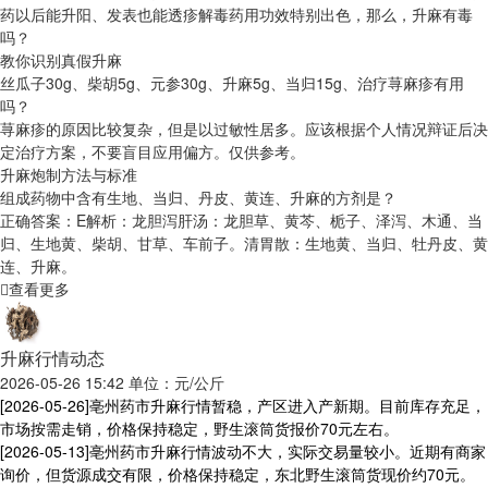
药以后能升阳、发表也能透疹解毒药用功效特别出色，那么，升麻有毒
吗？
教你识别真假升麻
丝瓜子30g、柴胡5g、元参30g、升麻5g、当归15g、治疗荨麻疹有用
吗？
荨麻疹的原因比较复杂，但是以过敏性居多。应该根据个人情况辩证后决
定治疗方案，不要盲目应用偏方。仅供参考。
升麻炮制方法与标准
组成药物中含有生地、当归、丹皮、黄连、升麻的方剂是？
正确答案：E解析：龙胆泻肝汤：龙胆草、黄芩、栀子、泽泻、木通、当
归、生地黄、柴胡、甘草、车前子。清胃散：生地黄、当归、牡丹皮、黄
连、升麻。
查看更多
升麻行情动态
2026-05-26 15:42 单位：元/公斤
[2026-05-26]
亳州药市升麻行情暂稳，产区进入产新期。目前库存充足，
市场按需走销，价格保持稳定，野生滚筒货报价70元左右。
[2026-05-13]
亳州药市升麻行情波动不大，实际交易量较小。近期有商家
询价，但货源成交有限，价格保持稳定，东北野生滚筒货现价约70元。