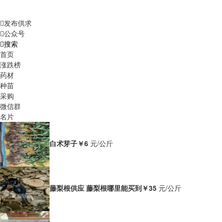
发布供求
公众号
搜索
首页
涨跌榜
药材
种苗
采购
微信群
名片
白术芽子
￥6
元/公斤
藤梨根供应 藤梨根哪里能买到
￥35
元/公斤