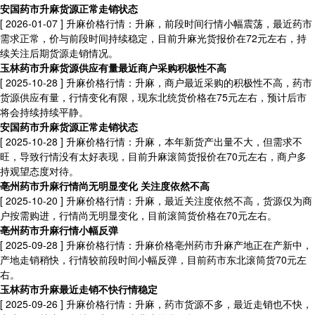
安国药市升麻货源正常走销状态
[ 2026-01-07 ]
升麻价格行情：升麻，前段时间行情小幅震荡，最近药市
需求正常，价与前段时间持续稳定，目前升麻光货报价在72元左右，持
续关注后期货源走销情况。
玉林药市升麻货源供应有量最近商户采购积极性不高
[ 2025-10-28 ]
升麻价格行情：升麻，商户最近采购的积极性不高，药市
货源供应有量，行情变化有限，现东北统货价格在75元左右，预计后市
将会持续持续平静。
安国药市升麻货源正常走销状态
[ 2025-10-28 ]
升麻价格行情：升麻，本年新货产出量不大，但需求不
旺，导致行情没有太好表现，目前升麻滚筒货报价在70元左右，商户多
持观望态度对待。
亳州药市升麻行情尚无明显变化 关注度依然不高
[ 2025-10-20 ]
升麻价格行情：升麻，最近关注度依然不高，货源仅为商
户按需购进，行情尚无明显变化，目前滚筒货价格在70元左右。
亳州药市升麻行情小幅反弹
[ 2025-09-28 ]
升麻价格行情：升麻价格亳州药市升麻产地正在产新中，
产地走销稍快，行情较前段时间小幅反弹，目前药市东北滚筒货70元左
右。
玉林药市升麻最近走销不快行情稳定
[ 2025-09-26 ]
升麻价格行情：升麻，药市货源不多，最近走销也不快，