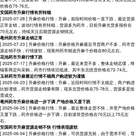
价格在75-76元。
安国药市升麻行情有所转稳
[ 2025-07-28 ]
升麻价格行情：升麻，前段时间价格一直下跌，最近货源
正常走销，波动行情有所转稳，货源多为药市，目前升麻光货多报价在
70元左右，持续关注后期货源走销情况。
亳州药市升麻走销正常
[ 2025-07-23 ]
升麻价格行情：升麻价格升麻最近寻货商户不多，药市货
源走销不快，行情疲软，现亳州药市精选升麻个价格在80元左右。
花池药市升麻行情下跌
[ 2025-07-17 ]
升麻价格行情：升麻，最近来货不多，整体走销迟缓，终
端客商定向采购，药市行情依旧低迷。其中东北统货价格在72-74元。
玉林药市升麻最近行情不稳商户购进较为谨慎
[ 2025-06-23 ]
升麻价格行情：升麻，近段时间行情不太稳定，商户购进
比较谨慎，药市货源走销量有限，现东北货价格在75-78元，货源多是按
需成交。
亳州药市升麻价格进一步下调 产地价格又显下跌
[ 2025-06-05 ]
升麻价格行情：升麻，最近整体走货不快，并受产地价格
又显下跌，药市价格进一步下调，目前滚筒货价格在70元以上75元左
右。
安国药市升麻货源走销不快 行情表现疲软
[ 2025-06-04 ]
升麻价格行情：升麻，可供货源充裕，由于需求不旺，导