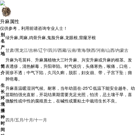
升麻属性
仅供参考，利用前请咨询专业人士！
别
绿升麻,周麻,鸡骨升麻,鬼脸升麻,龙眼根,窟窿牙根
名
产
甘肃
/
黑龙江
/
吉林
/
辽宁
/
四川
/
西藏
/
云南
/
青海
/
陕西
/
河南
/
山西
/
内蒙古
地
升麻为毛茛科、升麻属植物大三叶升麻、兴安升麻或升麻的根茎。发
简
表透疹，清热解毒，升阳举陷。时气疫疠，头痛寒热，喉痛，口疮，
介
斑疹不透；中气下陷，久泻久痢，脱肛，妇女崩、带，子宫下坠；痈
肿疮毒。
生
升麻喜温暖湿润气候。耐寒，当年幼苗在-25℃低温下能安全越冬。幼
长
苗期怕强光直射，开花结果期需要充足光照，怕涝，忌土壤干旱，喜
环
微酸性或中性的腐殖质土，在碱性或重粘土中栽培生长不良。
境
播
种
四月
/
五月
/
十月
/
十一月
时
间