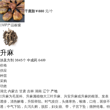
干鹿胎
￥880
元/个
VIP产品橱窗
升麻
涉及方剂
3845个
中成药
64种
价格
供应
种苗
采购
功效
湖北
内蒙古
甘肃
吉林
湖南
辽宁
产地
升麻为毛茛科、升麻属植物大三叶升麻、兴安升麻或升麻的根茎。发表
透疹，清热解毒，升阳举陷。时气疫疠，头痛寒热，喉痛，口疮，斑疹不
透；中气下陷，久泻久痢，脱肛，妇女崩、带，子宫下坠；痈肿疮毒。
特