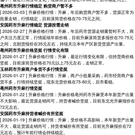
亳州药市升麻行情稳定 购货商户暂不多
[ 2026-03-03 ]
升麻价格行情：升麻，年后购货商户暂不多，货源正常为
批量走销，行情稳定，目前滚筒货价格在70-75元之间。
安国药市升麻行情稳定 货源按需走销
[ 2026-02-27 ]
升麻价格行情：升麻，年后药市货源走销量暂时不大，商
户关注力度正常，行情延续年前价格，目前升麻滚筒货多报价在70-75元
之间，北朝货报价在35元左右，持续关注本年产区新货货源产出量。
亳州药市升麻价格坚挺 行情变化有限
[ 2026-01-27 ]
升麻价格行情：升麻，最近行情变化有限，但持货商价格
坚挺，目前滚筒货价格在70元以上75元左右，走销正常。
玉林药市升麻商户备货不多行情坚挺
[ 2026-01-27 ]
升麻价格行情：升麻，商户小批量采购，药市经营商户备
货不多，行情持续坚挺，现东北货价格在75-80元，后市看稳。
亳州药市升麻行情坚挺
[ 2026-01-22 ]
升麻价格行情：升麻价格亳州药市升麻受本年新货产出量
不大影响，最近货源走销尚可，持货者喊价坚挺，目前东北光升麻报价在
72元左右。
安国药市升麻持货者喊价有所坚挺
[ 2026-01-19 ]
升麻价格行情：升麻，受价格不高影响，本年新货产出量
不大，最近货源走销尚可，持货者喊价有所坚挺，目前光升麻报价在72
元左右，预计年前行情会持续稳定。