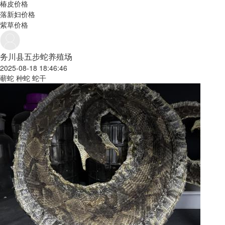
椿皮价格
落新妇价格
紫草价格
务川县五步蛇养殖场
2025-08-18 18:46:46
蕲蛇 种蛇 蛇干