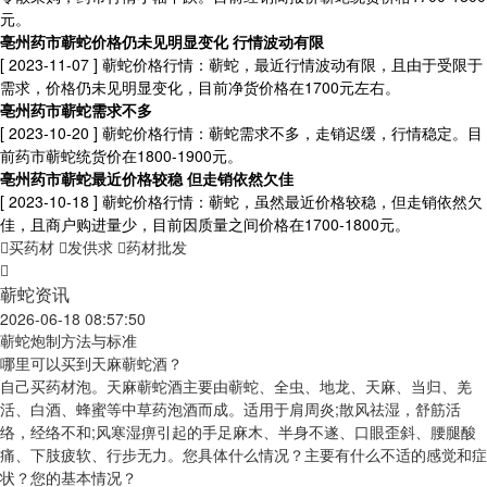
元。
亳州药市蕲蛇价格仍未见明显变化 行情波动有限
[ 2023-11-07 ]
蕲蛇价格行情：蕲蛇，最近行情波动有限，且由于受限于
需求，价格仍未见明显变化，目前净货价格在1700元左右。
亳州药市蕲蛇需求不多
[ 2023-10-20 ]
蕲蛇价格行情：蕲蛇需求不多，走销迟缓，行情稳定。目
前药市蕲蛇统货价在1800-1900元。
亳州药市蕲蛇最近价格较稳 但走销依然欠佳
[ 2023-10-18 ]
蕲蛇价格行情：蕲蛇，虽然最近价格较稳，但走销依然欠
佳，且商户购进量少，目前因质量之间价格在1700-1800元。
买药材
发供求
药材批发
蕲蛇资讯
2026-06-18 08:57:50
蕲蛇炮制方法与标准
哪里可以买到天麻蕲蛇酒？
自己买药材泡。天麻蕲蛇酒主要由蕲蛇、全虫、地龙、天麻、当归、羌
活、白酒、蜂蜜等中草药泡酒而成。适用于肩周炎;散风祛湿，舒筋活
络，经络不和;风寒湿痹引起的手足麻木、半身不遂、口眼歪斜、腰腿酸
痛、下肢疲软、行步无力。您具体什么情况？主要有什么不适的感觉和症
状？您的基本情况？