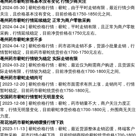
亳州药市蕲蛇价格基本没有变化 行情少商关注
[ 2024-05-30 ]
蕲蛇价格行情：蕲蛇，由于平时走销有限，最近行情少商
关注，且价格基本没有变化，目前价格在1750-1850元之间。
亳州药市蕲蛇行情延续稳定 正常为商户零散采购
[ 2024-04-24 ]
蕲蛇价格行情：蕲蛇，平时走销有限，且正常为商户零散
采购，行情延续稳定，目前净货价格在1750元左右。
亳州药市蕲蛇来货不多
[ 2024-04-12 ]
蕲蛇价格行情：药市咨询走销不多，货源小批量走销，行
情暂时稳定，目前药市蕲蛇统货价在1700-1750元左右。
亳州药市蕲蛇行情较为稳定 实际走销有限
[ 2024-03-22 ]
蕲蛇价格行情：蕲蛇，最近仅为刚需商户购进，且货源实
际走销有限，行情较为稳定，目前净货价格在1700-1800元之间。
亳州药市蕲蛇走销尚可
[ 2023-12-20 ]
蕲蛇价格行情：蕲蛇市面需求有所上涨，走销尚可，行情
暂时稳定。目前药市蕲蛇统货价在1750-1800元。
安国药市蕲蛇行情暂时无明显变化
[ 2023-12-08 ]
蕲蛇价格行情：蕲蛇，药市销量不大，商户关注力度正
常，行情无明显变化，目前蕲蛇净货价格在1700-1800元，外围商无关注
力度。
荷花池药市蕲蛇购销缓慢行情下跌
[ 2023-11-13 ]
蕲蛇价格行情：蕲蛇，最近货源整体走销迟缓，终端客户
零散采购，药市行情小幅下跌。目前经销商报价蕲蛇统货价格1700-1800