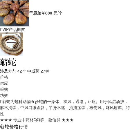
干鹿胎
￥880
元/个
VIP产品橱窗
蕲蛇
涉及方剂
42个
中成药
27种
价格
供应
采购
功效
蕲蛇为蝰科动物五步蛇的干燥体。祛风，通络，止痉。用于风湿顽痹，
麻木拘挛，中风口眼歪斜，半身不遂，抽搐痉挛，破伤风，麻风疥癣。
特
性
★★★ 专业中药材QQ群、微信群 ★★★
蕲蛇价格行情