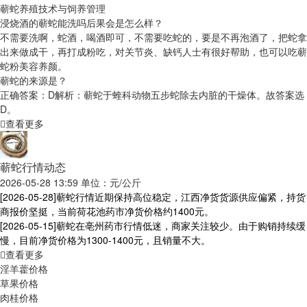
蕲蛇养殖技术与饲养管理
浸烧酒的蕲蛇能洗吗后果会是怎么样？
不需要洗啊，蛇酒，喝酒即可，不需要吃蛇的，要是不再泡酒了，把蛇拿
出来做成干，再打成粉吃，对关节炎、缺钙人士有很好帮助，也可以吃蕲
蛇粉美容养颜。
蕲蛇的来源是？
正确答案：D解析：蕲蛇于蝰科动物五步蛇除去内脏的干燥体。故答案选
D。
查看更多
蕲蛇行情动态
2026-05-28 13:59 单位：元/公斤
[2026-05-28]
蕲蛇行情近期保持高位稳定，江西净货货源供应偏紧，持货
商报价坚挺，当前荷花池药市净货价格约1400元。
[2026-05-15]
蕲蛇在亳州药市行情低迷，商家关注较少。由于购销持续缓
慢，目前净货价格为1300-1400元，且销量不大。
查看更多
淫羊藿价格
草果价格
肉桂价格