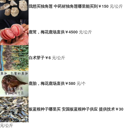
我想买独角莲 中药材独角莲哪里能买到
￥150
元/公斤
鹿茸，梅花鹿场直供
￥4500
元/公斤
白术芽子
￥6
元/公斤
鹿胎，梅花鹿场直供
￥580
元/个
板蓝根种子哪里买 安国板蓝根种子供应 提供技术
￥30
元/公斤