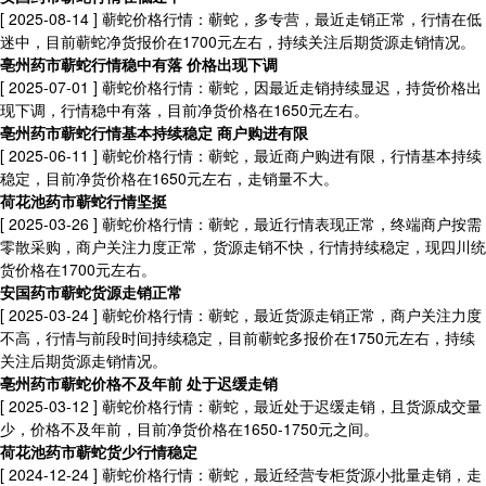
[ 2025-08-14 ]
蕲蛇价格行情：蕲蛇，多专营，最近走销正常，行情在低
迷中，目前蕲蛇净货报价在1700元左右，持续关注后期货源走销情况。
亳州药市蕲蛇行情稳中有落 价格出现下调
[ 2025-07-01 ]
蕲蛇价格行情：蕲蛇，因最近走销持续显迟，持货价格出
现下调，行情稳中有落，目前净货价格在1650元左右。
亳州药市蕲蛇行情基本持续稳定 商户购进有限
[ 2025-06-11 ]
蕲蛇价格行情：蕲蛇，最近商户购进有限，行情基本持续
稳定，目前净货价格在1650元左右，走销量不大。
荷花池药市蕲蛇行情坚挺
[ 2025-03-26 ]
蕲蛇价格行情：蕲蛇，最近行情表现正常，终端商户按需
零散采购，商户关注力度正常，货源走销不快，行情持续稳定，现四川统
货价格在1700元左右。
安国药市蕲蛇货源走销正常
[ 2025-03-24 ]
蕲蛇价格行情：蕲蛇，最近货源走销正常，商户关注力度
不高，行情与前段时间持续稳定，目前蕲蛇多报价在1750元左右，持续
关注后期货源走销情况。
亳州药市蕲蛇价格不及年前 处于迟缓走销
[ 2025-03-12 ]
蕲蛇价格行情：蕲蛇，最近处于迟缓走销，且货源成交量
少，价格不及年前，目前净货价格在1650-1750元之间。
荷花池药市蕲蛇货少行情稳定
[ 2024-12-24 ]
蕲蛇价格行情：蕲蛇，最近经营专柜货源小批量走销，走