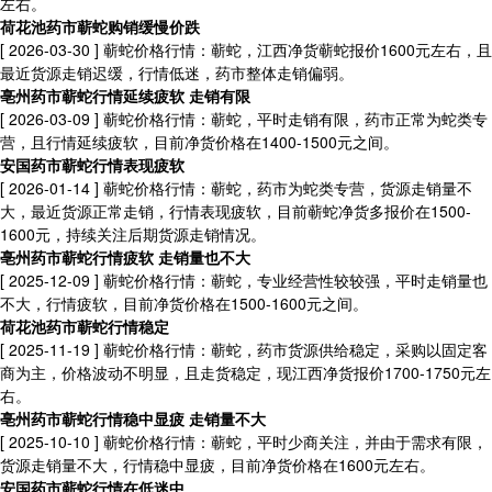
左右。
荷花池药市蕲蛇购销缓慢价跌
[ 2026-03-30 ]
蕲蛇价格行情：蕲蛇，江西净货蕲蛇报价1600元左右，且
最近货源走销迟缓，行情低迷，药市整体走销偏弱。
亳州药市蕲蛇行情延续疲软 走销有限
[ 2026-03-09 ]
蕲蛇价格行情：蕲蛇，平时走销有限，药市正常为蛇类专
营，且行情延续疲软，目前净货价格在1400-1500元之间。
安国药市蕲蛇行情表现疲软
[ 2026-01-14 ]
蕲蛇价格行情：蕲蛇，药市为蛇类专营，货源走销量不
大，最近货源正常走销，行情表现疲软，目前蕲蛇净货多报价在1500-
1600元，持续关注后期货源走销情况。
亳州药市蕲蛇行情疲软 走销量也不大
[ 2025-12-09 ]
蕲蛇价格行情：蕲蛇，专业经营性较较强，平时走销量也
不大，行情疲软，目前净货价格在1500-1600元之间。
荷花池药市蕲蛇行情稳定​
[ 2025-11-19 ]
蕲蛇价格行情：蕲蛇，药市货源供给稳定，采购以固定客
商为主，价格波动不明显，且走货稳定，现江西净货报价1700-1750元左
右。
亳州药市蕲蛇行情稳中显疲 走销量不大
[ 2025-10-10 ]
蕲蛇价格行情：蕲蛇，平时少商关注，并由于需求有限，
货源走销量不大，行情稳中显疲，目前净货价格在1600元左右。
安国药市蕲蛇行情在低迷中