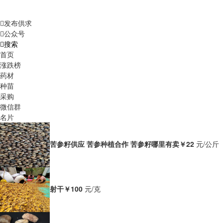
发布供求
公众号
搜索
首页
涨跌榜
药材
种苗
采购
微信群
名片
苦参籽供应 苦参种植合作 苦参籽哪里有卖
￥22
元/公斤
射干
￥100
元/克