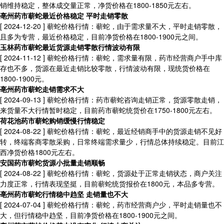
销维持稳定，整体成交量正常，净货价格在1800-1850元左右。
亳州药市蕲蛇最近价格稳定 平时走销零散
[ 2024-12-20 ]
蕲蛇价格行情：蕲蛇，由于需求量不大，平时走销零散，
且多为专营，最近价格稳定，目前净货价格在1800-1900元之间。
玉林药市蕲蛇最近货源走销零散行情波动有限
[ 2024-11-12 ]
蕲蛇价格行情：蕲蛇，需求量有限，药市经营商户手中库
存也不多，货源在最近走销比较零散，行情波动有限，现统货价格在
1800-1900元。
亳州药市蕲蛇走销需求不大
[ 2024-09-13 ]
蕲蛇价格行情：药市蕲蛇咨询走销正常，货源零散走销，
来货量不大行情暂时稳定，目前药市蕲蛇统货价在1750-1800元左右。
荷花池药市蕲蛇购销缓慢行情稳定
[ 2024-08-22 ]
蕲蛇价格行情：蕲蛇，最近经销商手中的货源走销不见好
转，终端客商零散采购，日常终端需求量少，行情总体持续稳定。目前江
西净货价格1800元左右。
安国药市蕲蛇货源小批量走销顺畅
[ 2024-08-22 ]
蕲蛇价格行情：蕲蛇，货源处于正常走销状态，商户关注
力度正常，行情表现坚挺，目前蕲蛇统货报价在1800元，本品多专营。
亳州药市蕲蛇行情稳中趋坚 走销量也不大
[ 2024-07-04 ]
蕲蛇价格行情：蕲蛇，药市经营商户少，平时走销量也不
大，但行情稳中趋坚，目前净货价格在1800-1900元之间。