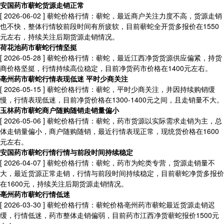
安国药市蕲蛇货源走销正常
[ 2026-06-02 ]
蕲蛇价格行情：蕲蛇，最近商户关注力度不高，货源走销
也不快，整体行情较前段时间有所疲软，目前蕲蛇全开货多报价在1550
元左右，持续关注后期货源走销情况。
荷花池药市蕲蛇行情坚挺
[ 2026-05-28 ]
蕲蛇价格行情：蕲蛇，最近江西净货货源供应偏紧，持货
商价格坚挺，行情持续高位稳定，目前净货药市价格在1400元左右。
亳州药市蕲蛇行情表现低迷 平时少商关注
[ 2026-05-15 ]
蕲蛇价格行情：蕲蛇，平时少商关注，并因持续购销缓
慢，行情表现低迷，目前净货价格在1300-1400元之间，且走销量不大。
玉林药市蕲蛇商户随购随销走销量偏小
[ 2026-05-06 ]
蕲蛇价格行情：蕲蛇，药市货源以实际需求走销为主，总
体走销量偏小，商户随购随销，最近行情表现正常，现统货价格在1600
元左右。
安国药市蕲蛇行情行情与前段时间持续稳定
[ 2026-04-07 ]
蕲蛇价格行情：蕲蛇，药市为蛇类专营，货源走销量不
大，最近货源正常走销，行情与前段时间持续稳定，目前蕲蛇净货多报价
在1600元，持续关注后期货源走销情况。
亳州药市蕲蛇行情低迷
[ 2026-03-30 ]
蕲蛇价格行情：蕲蛇价格亳州药市蕲蛇最近货源走销迟
缓，行情低迷，药市整体走销偏弱，目前药市江西净货蕲蛇报价1500元