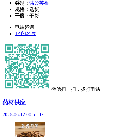
类别：
蒲公英根
规格：
选货
干度：
干货
电话咨询
TA的名片
微信扫一扫，拨打电话
药材供应
2026-06-12 00:51:03