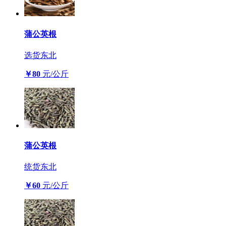
蒲公英根
选货
东北
￥80
元/公斤
蒲公英根
统货
东北
￥60
元/公斤