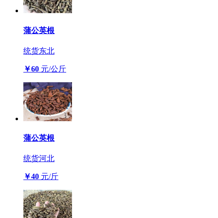
蒲公英根
统货
东北
￥60
元/公斤
蒲公英根
统货
河北
￥40
元/斤