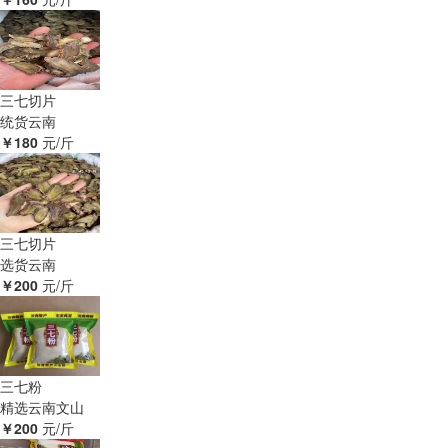
三七切片
统货
云南
￥180
元/斤
三七切片
选货
云南
￥200
元/斤
三七粉
精选
云南文山
￥200
元/斤