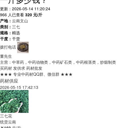
更新：2026-05-14 11:20:24
966 人已查看
320
元/斤
产地：
云南文山
类别：
三七
规格：
精选
干度：
干货
拨打电话
董先生
主营：中草药，中药动物类，中药矿石类，中药根茎类，炒煅制类
买药材
发供求
药材批发
★★★ 专业中药材QQ群、微信群 ★★★
药材供应
2026-05-15 17:42:13
三七花
统货
云南
￥160
元/斤