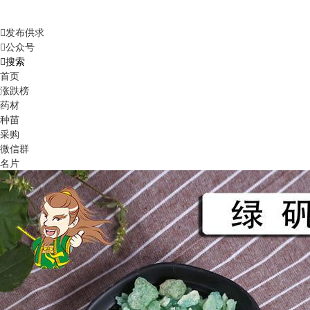
发布供求
公众号
搜索
首页
涨跌榜
药材
种苗
采购
微信群
名片