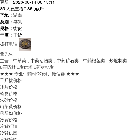
更新：2026-06-14 08:13:11
85 人已查看
35
元/斤
产地：
湖南
类别：
皂矾
规格：
统货
干度：
干货
拨打电话
董先生
主营：中草药，中药动物类，中药矿石类，中药根茎类，炒煅制类
买药材
发供求
药材批发
★★★ 专业中药材QQ群、微信群 ★★★
千斤拔价格
冰片价格
椿皮价格
朱砂价格
山茱萸价格
落新妇价格
冷背价格
冷背行情
冷背供应
冷背采购