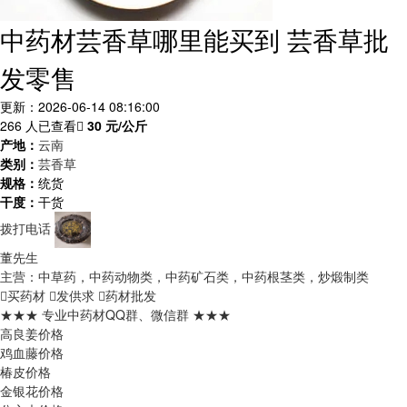
中药材芸香草哪里能买到 芸香草批
发零售
更新：2026-06-14 08:16:00
266 人已查看
30
元/公斤
产地：
云南
类别：
芸香草
规格：
统货
干度：
干货
拨打电话
董先生
主营：中草药，中药动物类，中药矿石类，中药根茎类，炒煅制类
买药材
发供求
药材批发
★★★ 专业中药材QQ群、微信群 ★★★
高良姜价格
鸡血藤价格
椿皮价格
金银花价格