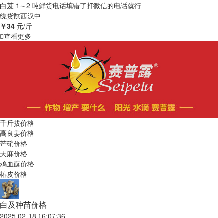
白芨 1～2 吨鲜货电话填错了打微信的电话就行
统货
陕西汉中
￥34
元/斤
查看更多
千斤拔价格
高良姜价格
芒硝价格
天麻价格
鸡血藤价格
椿皮价格
白及种苗价格
2025-02-18 16:07:36