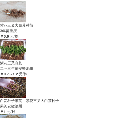
紫花三叉大白芨种苗
3年苗
重庆
￥0.6
元/株
紫花三叉白芨
二～三年苗
安徽池州
￥0.7～1.2
元/株
白芨种子果荚，紫花三叉大白芨种子
果荚
安徽池州
￥1
元/只