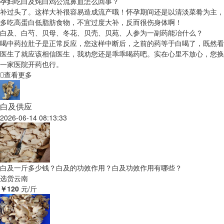
孕妇吃白及炖白鸡公流鼻血怎么回事？
补过头了。这样大补很容易造成流产哦！怀孕期间还是以清淡菜肴为主，
多吃高蛋白低脂肪食物，不宜过度大补，反而很伤身体啊！
白及、白芍、贝母、冬花、贝壳、贝苑、人参为一副药能冶什么？
喝中药拉肚子是正常反应，您这样中断后，之前的药等于白喝了，既然看
医生了就应该相信医生，我劝您还是乖乖喝药吧。实在心里不放心，您换
一家医院开药也行。
查看更多
白及供应
2026-06-14 08:13:33
白及一斤多少钱？白及的功效作用？白及功效作用有哪些？
选货
云南
￥120
元/斤