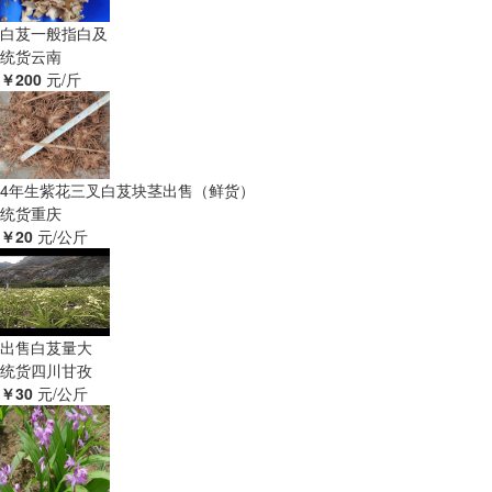
白芨一般指白及
统货
云南
￥200
元/斤
4年生紫花三叉白芨块茎出售（鲜货）
统货
重庆
￥20
元/公斤
出售白芨量大
统货
四川甘孜
￥30
元/公斤