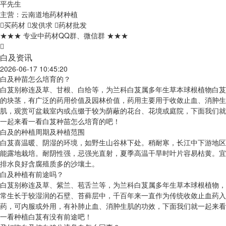
平先生
主营：云南道地药材种植
买药材
发供求
药材批发
★★★ 专业中药材QQ群、微信群 ★★★
白及资讯
2026-06-17 10:45:20
白及种苗怎么培育的？
白芨别称连及草、甘根、白给等，为兰科白芨属多年生草本球根植物白芨
的块茎，有广泛的药用价值及园林价值，药用主要用于收敛止血、消肿生
肌，观赏可盆栽室内或点缀于较为荫蔽的花台、花境或庭院，下面我们就
一起来看一看白芨种苗怎么培育的吧！
白及的种植周期及种植范围
白芨喜温暖、阴湿的环境，如野生山谷林下处。稍耐寒，长江中下游地区
能露地栽培。耐阴性强，忌强光直射，夏季高温干旱时叶片容易枯黄。宜
排水良好含腐殖质多的沙壤土。
白及种植有前途吗？
白芨别称连及草、紫兰、苞舌兰等，为兰科白芨属多年生草本球根植物，
常生长于较湿润的石壁、苔藓层中，千百年来一直作为传统收敛止血药入
药，可内服或外用，有补肺止血、消肿生肌的功效，下面我们就一起来看
一看种植白芨有没有前途吧！