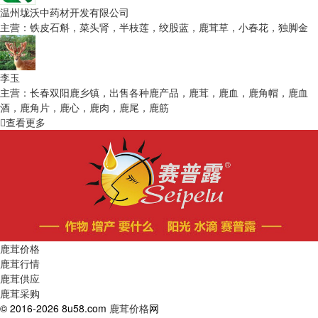
温州垅沃中药材开发有限公司
主营：铁皮石斛，菜头肾，半枝莲，绞股蓝，鹿茸草，小春花，独脚金
李玉
主营：长春双阳鹿乡镇，出售各种鹿产品，鹿茸，鹿血，鹿角帽，鹿血
酒，鹿角片，鹿心，鹿肉，鹿尾，鹿筋
查看更多
鹿茸价格
鹿茸行情
鹿茸供应
鹿茸采购
© 2016-2026 8u58.com
鹿茸价格
网