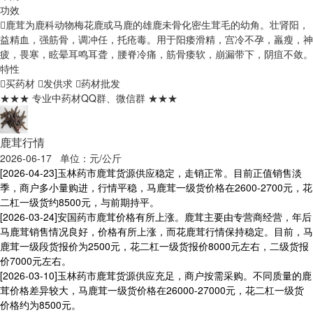
功效
鹿茸为鹿科动物梅花鹿或马鹿的雄鹿未骨化密生茸毛的幼角。壮肾阳，
益精血，强筋骨，调冲任，托疮毒。用于阳痿滑精，宫冷不孕，羸瘦，神
疲，畏寒，眩晕耳鸣耳聋，腰脊冷痛，筋骨痿软，崩漏带下，阴疽不敛。
特性
买药材
发供求
药材批发
★★★ 专业中药材QQ群、微信群 ★★★
鹿茸行情
2026-06-17 单位：元/公斤
[2026-04-23]
玉林药市鹿茸货源供应稳定，走销正常。目前正值销售淡
季，商户多小量购进，行情平稳，马鹿茸一级货价格在2600-2700元，花
二杠一级货约8500元，与前期持平。
[2026-03-24]
安国药市鹿茸价格有所上涨。鹿茸主要由专营商经营，年后
马鹿茸销售情况良好，价格有所上涨，而花鹿茸行情保持稳定。目前，马
鹿茸一级段货报价为2500元，花二杠一级货报价8000元左右，二级货报
价7000元左右。
[2026-03-10]
玉林药市鹿茸货源供应充足，商户按需采购。不同质量的鹿
茸价格差异较大，马鹿茸一级货价格在26000-27000元，花二杠一级货
价格约为8500元。