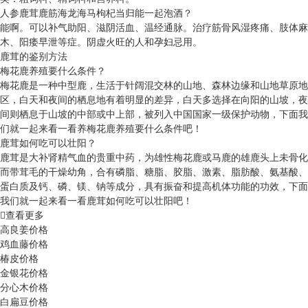
人参鹿茸鹿筋海龙海马枸杞当归能一起泡酒？
能啊。可以补气助阳、滋阴活血、温经通脉。治疗筋骨风湿疼痛、肢体麻
木、阳痿早泄等症。阴虚火旺的人和孕妇忌用。
鹿茸的鉴别方法
梅花鹿养殖要什么条件？
梅花鹿是一种中型鹿，生活于针阔混交林的山地、森林边缘和山地草原地
区，白天和夜间的栖息地有着明显的差异，白天多选择在向阳的山坡，夜
间则栖息于山坡的中部或中上部，被列入中国国家一级保护动物，下面我
们就一起来看一看养梅花鹿养殖要什么条件吧！
鹿茸如何吃可以壮阳？
鹿茸是大补肾精气血的贵重中药，为雄性梅花鹿或马鹿的雄鹿头上未骨化
而带茸毛的干燥幼角，合有磷脂、糖脂、胶脂、激素、脂肪酸、氨基酸、
蛋白质及钙、磷、镁、钠等成分，具有振奋和提高机体功能的功效，下面
我们就一起来看一看鹿茸如何吃可以壮阳吧！
查看更多
高良姜价格
鸡血藤价格
椿皮价格
金银花价格
分心木价格
白扁豆价格