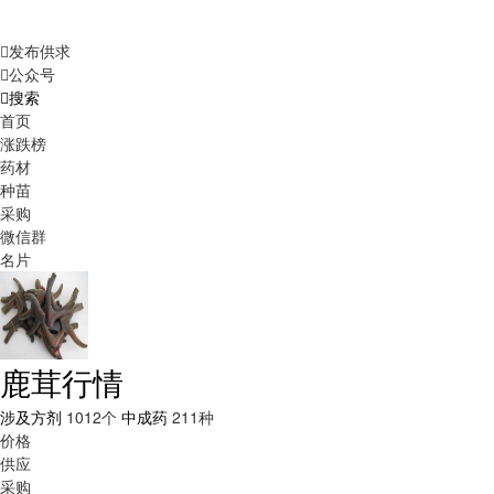
发布供求
公众号
搜索
首页
涨跌榜
药材
种苗
采购
微信群
名片
鹿茸行情
涉及方剂
1012个
中成药
211种
价格
供应
采购