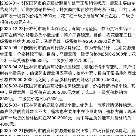
[2026-01-15]
安国药市的鹿茸货源目前处于正常销售状态。鹿茸主要由专
营商经营，近期货源销售平稳，持货商的报价较前期有所下降。目前，马
鹿茸段一级货的价格为2500元，花二杠一级货报价8000元左右，二级货
报价7000元左右。
[2025-12-23]
玉林药市鹿茸库存稳定，近期行情坚挺。作为贵细类品种，
鹿茸在药市的货源多为小量走销，商户库存稳定。目前，梅花鹿花二杠一
级货价格约为8000元，马鹿鹿茸一级货价格在2500-2600元之间。
[2025-09-15]
安国药市的鹿茸行情保持稳定。作为专营品种，近期货源走
销正常，价格持续平稳。目前，马鹿茸段一级货价格为2500-2800元，花
二杠一级货价格约8500元，二级货价格约7500元。
[2025-04-23]
玉林药市的鹿茸货源供应稳定，最近行情未有变动。商户们
时有小量采购，确保药市鹿茸供应平稳，价格方面，目前正常品质的鹿茸
价格在2500-3000元之间，而品质稍好的则能达到4000-4500元。
[2025-03-24]
安国药市的鹿茸货源按需稳定走销，价格行情持续平稳。其
中，马鹿茸段一级货价在2500-2800元之间；花二杠一级货价格约为
8500元，二级货价格约为7500元。
[2025-03-11]
玉林药市的鹿茸交易以小量走销为主，市场行情保持稳定。
商户经营的鹿茸数量不大，需求也主要集中在小量走销，价格方面，现马
鹿茸一级货的价格区间在2800-3000元，而中等品质的鹿茸片价格约为
4000元。
[2025-02-21]
安国药市的鹿茸货源走销情况正常，市场行情保持稳定。鹿