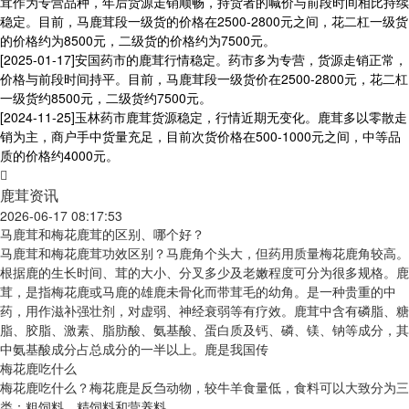
茸作为专营品种，年后货源走销顺畅，持货者的喊价与前段时间相比持续
稳定。目前，马鹿茸段一级货的价格在2500-2800元之间，花二杠一级货
的价格约为8500元，二级货的价格约为7500元。
[2025-01-17]
安国药市的鹿茸行情稳定。药市多为专营，货源走销正常，
价格与前段时间持平。目前，马鹿茸段一级货价在2500-2800元，花二杠
一级货约8500元，二级货约7500元。
[2024-11-25]
玉林药市鹿茸货源稳定，行情近期无变化。鹿茸多以零散走
销为主，商户手中货量充足，目前次货价格在500-1000元之间，中等品
质的价格约4000元。
鹿茸资讯
2026-06-17 08:17:53
马鹿茸和梅花鹿茸的区别、哪个好？
马鹿茸和梅花鹿茸功效区别？马鹿角个头大，但药用质量梅花鹿角较高。
根据鹿的生长时间、茸的大小、分叉多少及老嫩程度可分为很多规格。鹿
茸，是指梅花鹿或马鹿的雄鹿未骨化而带茸毛的幼角。是一种贵重的中
药，用作滋补强壮剂，对虚弱、神经衰弱等有疗效。鹿茸中含有磷脂、糖
脂、胶脂、激素、脂肪酸、氨基酸、蛋白质及钙、磷、镁、钠等成分，其
中氨基酸成分占总成分的一半以上。鹿是我国传
梅花鹿吃什么
梅花鹿吃什么？梅花鹿是反刍动物，较牛羊食量低，食料可以大致分为三
类：粗饲料、精饲料和营养料。