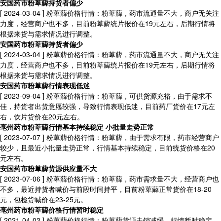
安国药市粉萆薢持货者偏少
[ 2024-03-04 ]
粉萆薢价格行情：粉萆薢，药市流通量不大，商户无关注
力度，经营商户也不多，目前粉萆薢统片报价在19元左右，后期行情将
根据来货与需求情况进行调整。
安国药市粉萆薢持货者偏少
[ 2024-03-04 ]
粉萆薢价格行情：粉萆薢，药市流通量不大，商户无关注
力度，经营商户也不多，目前粉萆薢统片报价在19元左右，后期行情将
根据来货与需求情况进行调整。
安国药市粉萆薢行情表现低迷
[ 2023-09-04 ]
粉萆薢价格行情：粉萆薢，可供货源充裕，由于需求不
佳，持货者出货意愿较强，导致行情表现低迷，目前药厂货价在17元左
右，饮片货价在20元左右。
亳州药市粉萆薢行情基本持续稳定 小批量走势正常
[ 2023-07-07 ]
粉萆薢价格行情：粉萆薢，由于需求有限，药市经营商户
较少，且最近小批量走势正常，行情基本持续稳定，目前统货价格在20
元左右。
安国药市粉萆薢货源供应量不大
[ 2023-07-06 ]
粉萆薢价格行情：粉萆薢，药市需求量不大，经营商户也
不多，最近持货者喊价与前段时间持平，目前粉萆薢正常货价在18-20
元，包检货喊价在23-25元。
亳州药市粉萆薢价格行情暂时稳定
[ 2021-04-02 ]
粉萆薢价格行情：粉萆薢货源走销减缓，行情暂时稳定，