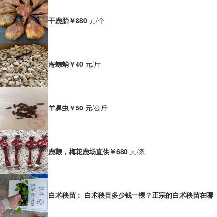
干鹿胎
￥880
元/个
海螵蛸
￥40
元/斤
羊鼻虫
￥50
元/公斤
鹿鞭，梅花鹿场直供
￥680
元/条
白术秧苗： 白术秧苗多少钱一棵？正宗的白术秧苗在哪