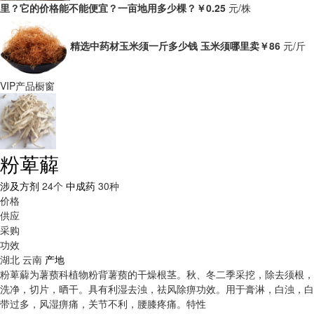
里？它的价格能不能便宜？一亩地用多少棵？
￥0.25
元/株
精选中药材玉米须一斤多少钱 玉米须哪里卖
￥86
元/斤
VIP产品橱窗
粉萆薢
涉及方剂
24个
中成药
30种
价格
供应
采购
功效
湖北
云南
产地
粉萆薢为薯蓣科植物粉背薯蓣的干燥根茎。秋、冬二季采挖，除去须根，
洗净，切片，晒干。具有利湿去浊，祛风除痹功效。用于膏淋，白浊，白
带过多，风湿痹痛，关节不利，腰膝疼痛。
特性