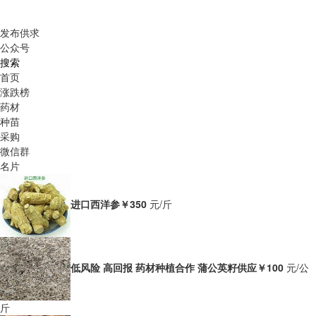
发布供求
公众号
搜索
首页
涨跌榜
药材
种苗
采购
微信群
名片
进口西洋参
￥350
元/斤
低风险 高回报 药材种植合作 蒲公英籽供应
￥100
元/公
斤